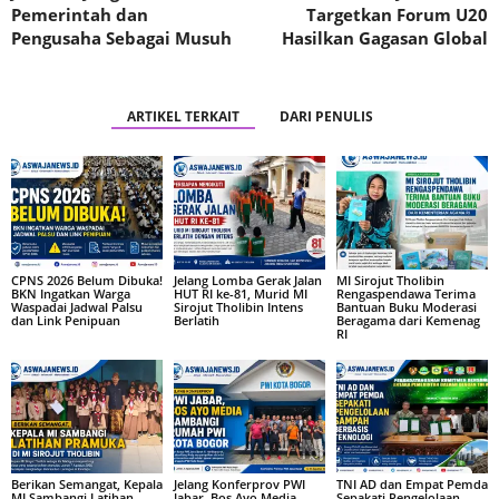
Pemerintah dan
Targetkan Forum U20
Pengusaha Sebagai Musuh
Hasilkan Gagasan Global
ARTIKEL TERKAIT
DARI PENULIS
CPNS 2026 Belum Dibuka!
Jelang Lomba Gerak Jalan
MI Sirojut Tholibin
BKN Ingatkan Warga
HUT RI ke-81, Murid MI
Rengaspendawa Terima
Waspadai Jadwal Palsu
Sirojut Tholibin Intens
Bantuan Buku Moderasi
dan Link Penipuan
Berlatih
Beragama dari Kemenag
RI
Berikan Semangat, Kepala
Jelang Konferprov PWI
TNI AD dan Empat Pemda
MI Sambangi Latihan
Jabar, Bos Ayo Media
Sepakati Pengelolaan