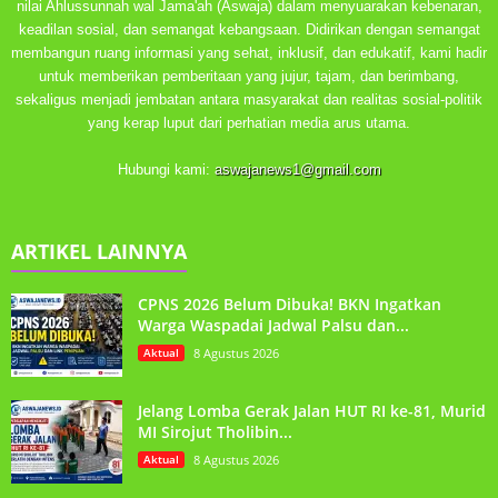
nilai Ahlussunnah wal Jama'ah (Aswaja) dalam menyuarakan kebenaran,
keadilan sosial, dan semangat kebangsaan. Didirikan dengan semangat
membangun ruang informasi yang sehat, inklusif, dan edukatif, kami hadir
untuk memberikan pemberitaan yang jujur, tajam, dan berimbang,
sekaligus menjadi jembatan antara masyarakat dan realitas sosial-politik
yang kerap luput dari perhatian media arus utama.
Hubungi kami:
aswajanews1@gmail.com
ARTIKEL LAINNYA
CPNS 2026 Belum Dibuka! BKN Ingatkan
Warga Waspadai Jadwal Palsu dan...
Aktual
8 Agustus 2026
Jelang Lomba Gerak Jalan HUT RI ke-81, Murid
MI Sirojut Tholibin...
Aktual
8 Agustus 2026