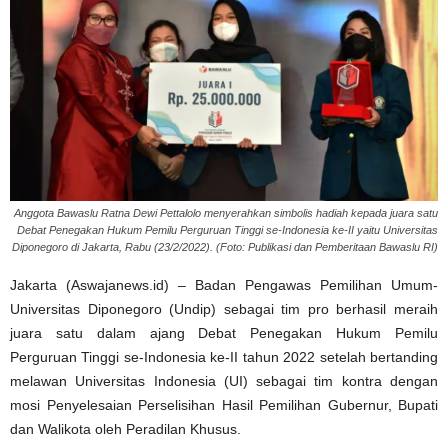
Anggota Bawaslu Ratna Dewi Pettalolo menyerahkan simbolis hadiah kepada juara satu
Debat Penegakan Hukum Pemilu Perguruan Tinggi se-Indonesia ke-II yaitu Universitas
Diponegoro di Jakarta, Rabu (23/2/2022). (Foto: Publikasi dan Pemberitaan Bawaslu RI)
Jakarta (Aswajanews.id) – Badan Pengawas Pemilihan Umum-
Universitas Diponegoro (Undip) sebagai tim pro berhasil meraih
juara satu dalam ajang Debat Penegakan Hukum Pemilu
Perguruan Tinggi se-Indonesia ke-II tahun 2022 setelah bertanding
melawan Universitas Indonesia (UI) sebagai tim kontra dengan
mosi Penyelesaian Perselisihan Hasil Pemilihan Gubernur, Bupati
dan Walikota oleh Peradilan Khusus.