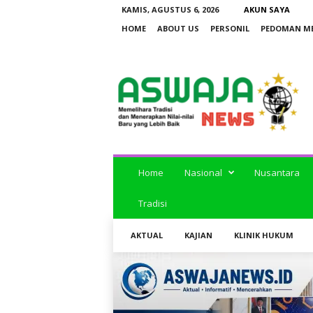
KAMIS, AGUSTUS 6, 2026
AKUN SAYA
HOME
ABOUT US
PERSONIL
PEDOMAN ME
a
s
w
a
j
a
n
e
Home
Nasional
Nusantara
w
s
Tradisi
AKTUAL
KAJIAN
KLINIK HUKUM