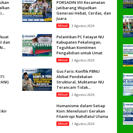
sikan
PORSADIN VIII Kecamatan
alkan
Jatibarang Wujudkan
...
Generasi Hebat, Cerdas, dan
Juara
Aktual
3 Agustus 2026
kuat
Pelantikan PC Fatayat NU
al dan
Kabupaten Pekalongan,
...
Teguhkan Komitmen
Pengabdian untuk Umat
Aktual
2 Agustus 2026
Gus Faris: Konflik PBNU
TI
Akibat Pendekatan
ANI)
Struktural, Muktamar NU
Terancam Tidak...
Aktual
2 Agustus 2026
Humanisme dalam Setiap
ikir
Koin: Menelusuri Gerakan
Filantropi Nahdlatul Ulama
Aktual
1 Agustus 2026