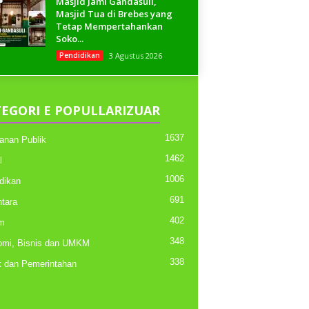
Masjid Jami Gandasuli,
Masjid Tua di Brebes yang
Tetap Mempertahankan
Soko...
Pendidikan
3 Agustus 2026
EGORI E POPULLARIZUAR
1637
anan Publik
1462
l
1006
dikan
691
tara
402
m
348
mi, Bisnis dan UMKM
338
ik dan Pemerintahan