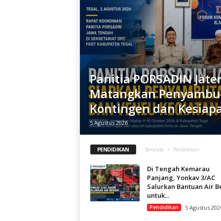
Panitia PORSADIN Jate
Matangkan Penyambu
Kontingen dan Kesiap
5 Agustus 2026
PENDIDIKAN
Beranda
Pendidikan
Di Tengah Kemarau
Panjang, Yonkav 3/AC
Salurkan Bantuan Air B
untuk...
Pendidikan
5 Agustus 202