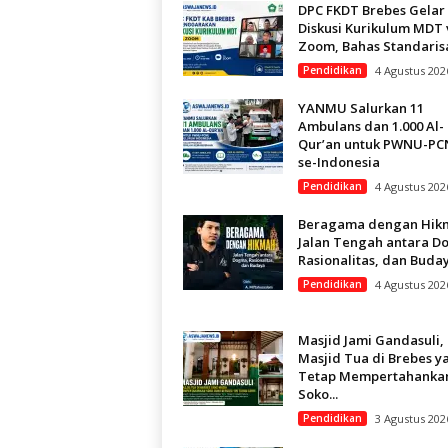
DPC FKDT Brebes Gelar
Diskusi Kurikulum MDT 
Zoom, Bahas Standarisas
Pendidikan
4 Agustus 202
YANMU Salurkan 11
Ambulans dan 1.000 Al-
Qur’an untuk PWNU-P
se-Indonesia
Pendidikan
4 Agustus 202
Beragama dengan Hik
Jalan Tengah antara D
Rasionalitas, dan Buda
Pendidikan
4 Agustus 202
Masjid Jami Gandasuli,
Masjid Tua di Brebes y
Tetap Mempertahanka
Soko...
Pendidikan
3 Agustus 202