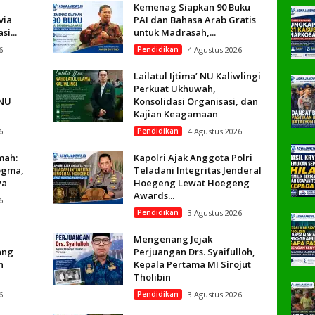
Kemenag Siapkan 90 Buku
via
PAI dan Bahasa Arab Gratis
i...
untuk Madrasah,...
6
Pendidikan
4 Agustus 2026
Lailatul Ijtima’ NU Kaliwlingi
Perkuat Ukhuwah,
CNU
Konsolidasi Organisasi, dan
Kajian Keagamaan
6
Pendidikan
4 Agustus 2026
mah:
Kapolri Ajak Anggota Polri
ogma,
Teladani Integritas Jenderal
ya
Hoegeng Lewat Hoegeng
Awards...
6
Pendidikan
3 Agustus 2026
Mengenang Jejak
ang
Perjuangan Drs. Syaifulloh,
n
Kepala Pertama MI Sirojut
Tholibin
6
Pendidikan
3 Agustus 2026