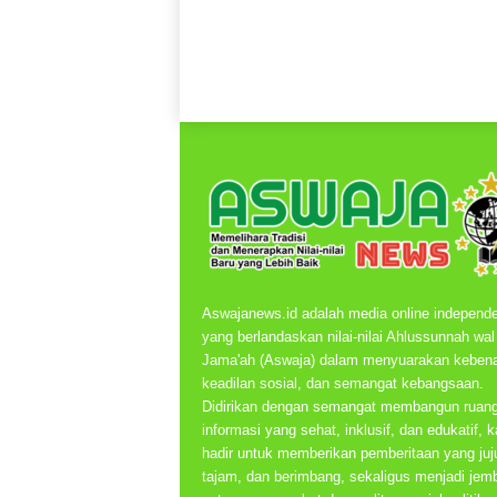
Aswajanews.id adalah media online independ
yang berlandaskan nilai-nilai Ahlussunnah wal
Jama'ah (Aswaja) dalam menyuarakan kebena
keadilan sosial, dan semangat kebangsaan.
Didirikan dengan semangat membangun ruan
informasi yang sehat, inklusif, dan edukatif, 
hadir untuk memberikan pemberitaan yang juju
tajam, dan berimbang, sekaligus menjadi jem