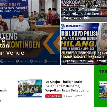
Polres Subang Ungkap 21 Ka
Narkoba, 26 Tersangka
Diamankan dalam Operasi
Pertengahan Juli...
ng
tan
an Venue
Hasil KRYD Polsek Ligung Be
Manis, Motor Hilang Dua Bul
Berhasil Ditemukan, Pemilik..
TER
MI Sirojut Tholibin Rutin
Gelar Senam Bersama,
ersih
Wujudkan Siswa Sehat dan...
Pendidikan
4 Agustus 2026
6