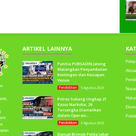
ARTIKEL LAINNYA
KAT
Pelay
Panitia PORSADIN Jateng
Matangkan Penyambutan
Aktua
Kontingen dan Kesiapan
Venue
Pendi
en
Pendidikan
5 Agustus 2026
Nusan
Huku
ran,
Polres Subang Ungkap 21
Kasus Narkoba, 26
Ekono
Tersangka Diamankan
g
dalam Operasi...
Polit
kami
Pendidikan
5 Agustus 2026
r,
batan
Dansat Brimob Polda Jabar