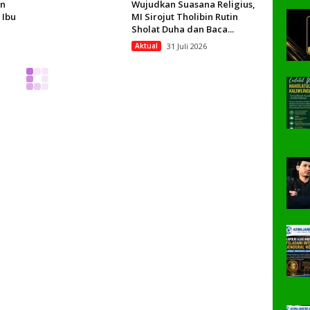
an
Wujudkan Suasana Religius,
 Ibu
MI Sirojut Tholibin Rutin
Sholat Duha dan Baca...
Aktual
31 Juli 2026