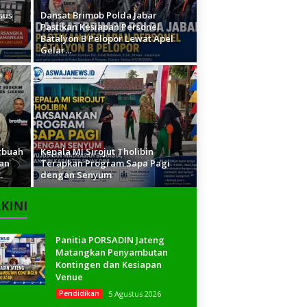
sus
Dansat Brimob Polda Jabar
Pastikan Kesiapan Personel
Batalyon B Pelopor Lewat Apel
Gelar...
rbuah
Kepala MI Sirojut Tholibin
an
Terapkan Program Sapa Pagi
.
dengan Senyum
KINI
Panitia PORSADIN Jateng
Matangkan Penyambutan
Kontingen dan Kesiapan
Venue
Pendidikan
5 Agustus 2026