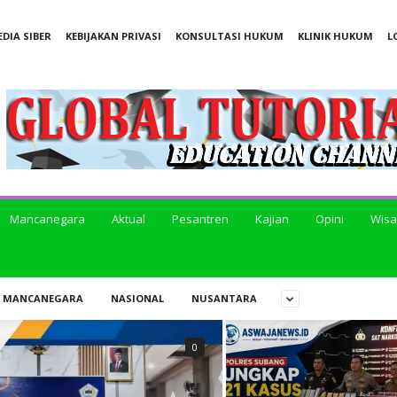
DIA SIBER
KEBIJAKAN PRIVASI
KONSULTASI HUKUM
KLINIK HUKUM
L
Mancanegara
Aktual
Pesantren
Kajian
Opini
Wisa
MANCANEGARA
NASIONAL
NUSANTARA
0