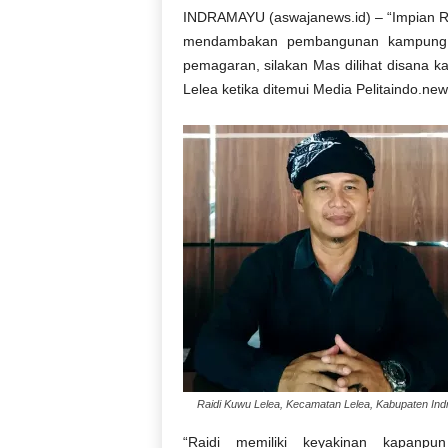
INDRAMAYU (aswajanews.id) – “Impian R
mendambakan pembangunan kampung ada
pemagaran, silakan Mas dilihat disana k
Lelea ketika ditemui Media Pelitaindo.new
Raidi Kuwu Lelea, Kecamatan Lelea, Kabupaten In
“Raidi memiliki keyakinan kapan