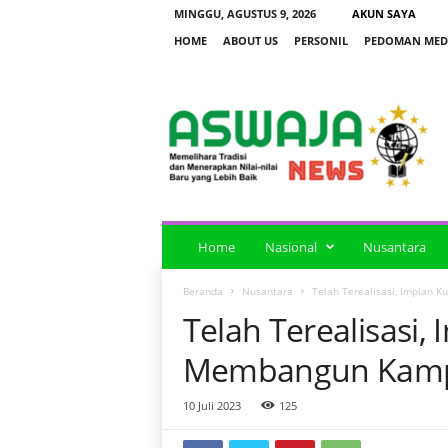
MINGGU, AGUSTUS 9, 2026
AKUN SAYA
HOME
ABOUT US
PERSONIL
PEDOMAN MEDI
a
s
w
a
j
a
n
e
Home
Nasional
Nusantara
w
s
Beranda
Nusantara
Telah Terealisasi, Impian
Telah Terealisasi,
Membangun Kamp
10 Juli 2023
125