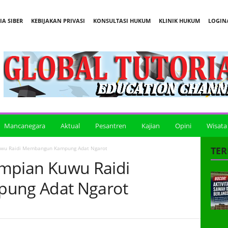
A SIBER
KEBIJAKAN PRIVASI
KONSULTASI HUKUM
KLINIK HUKUM
LOGIN/
Mancanegara
Aktual
Pesantren
Kajian
Opini
Wisata
 Kuwu Raidi Membangun Kampung Adat Ngarot
TER
 Impian Kuwu Raidi
ung Adat Ngarot