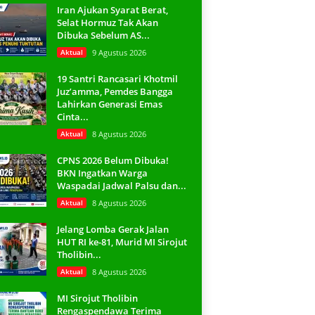
Iran Ajukan Syarat Berat,
Selat Hormuz Tak Akan
Dibuka Sebelum AS...
Aktual
9 Agustus 2026
19 Santri Rancasari Khotmil
Juz’amma, Pemdes Bangga
Lahirkan Generasi Emas
Cinta...
Aktual
8 Agustus 2026
CPNS 2026 Belum Dibuka!
BKN Ingatkan Warga
Waspadai Jadwal Palsu dan...
Aktual
8 Agustus 2026
Jelang Lomba Gerak Jalan
HUT RI ke-81, Murid MI Sirojut
Tholibin...
Aktual
8 Agustus 2026
MI Sirojut Tholibin
Rengaspendawa Terima