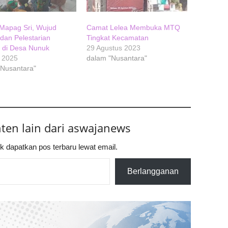
 Mapag Sri, Wujud
Camat Lelea Membuka MTQ
dan Pelestarian
Tingkat Kecamatan
 di Desa Nunuk
29 Agustus 2023
l 2025
dalam "Nusantara"
"Nusantara"
nten lain dari aswajanews
k dapatkan pos terbaru lewat email.
Berlangganan