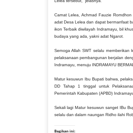
Lelea tersebut,” jelasnya.
Camat Lelea, Achmad Fauzie Romdhon
adat Desa Lelea dan dapat bermanfaat b
ikon Terbaik diwilayah Indramayu, bil k
budaya yang ada, yakni adat Ngarot.
Semoga Allah SWT selalu memberikan ke
pelaksanaan pembangunan berjalan denga
Indramayu, menuju INDRAMAYU BERM
Matur kesuwun Ibu Bupati bahwa, pelak
DD Tahap 1 tinggal untuk Pelaksan
Pemerintah Kabupaten (APBD) Indramay
Sekali lagi Matur kesuwun sanget IBu Bu
selalu dan dalam naungan Ridho ilahi Ro
Bagikan ini: