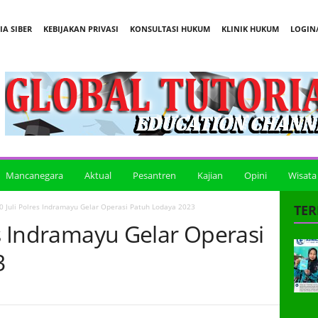
A SIBER
KEBIJAKAN PRIVASI
KONSULTASI HUKUM
KLINIK HUKUM
LOGIN/
Mancanegara
Aktual
Pesantren
Kajian
Opini
Wisata
0 Juli Polres Indramayu Gelar Operasi Patuh Lodaya 2023
TER
es Indramayu Gelar Operasi
3