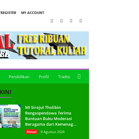
REGISTER
MY ACCOUNT
Pendidikan
Profil
Tradisi
KINI
MI Sirojut Tholibin
Rengaspendawa Terima
Bantuan Buku Moderasi
Beragama dari Kemenag...
Aktual
8 Agustus 2026