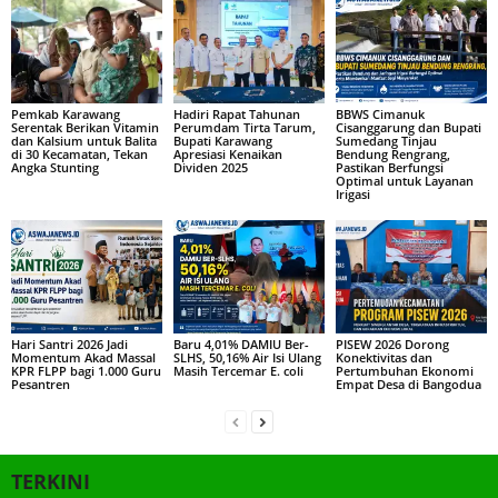
Pemkab Karawang
Hadiri Rapat Tahunan
BBWS Cimanuk
Serentak Berikan Vitamin
Perumdam Tirta Tarum,
Cisanggarung dan Bupati
dan Kalsium untuk Balita
Bupati Karawang
Sumedang Tinjau
di 30 Kecamatan, Tekan
Apresiasi Kenaikan
Bendung Rengrang,
Angka Stunting
Dividen 2025
Pastikan Berfungsi
Optimal untuk Layanan
Irigasi
Hari Santri 2026 Jadi
Baru 4,01% DAMIU Ber-
PISEW 2026 Dorong
Momentum Akad Massal
SLHS, 50,16% Air Isi Ulang
Konektivitas dan
KPR FLPP bagi 1.000 Guru
Masih Tercemar E. coli
Pertumbuhan Ekonomi
Pesantren
Empat Desa di Bangodua
TERKINI