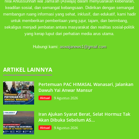
nilai Ahlussunnah wal Jama'ah (Aswaja) dalam menyuarakan kebenaran,
keadilan sosial, dan semangat kebangsaan. Didirikan dengan semangat
membangun ruang informasi yang sehat, inklusif, dan edukatif, kami hadir
untuk memberikan pemberitaan yang jujur, tajam, dan berimbang,
sekaligus menjadi jembatan antara masyarakat dan realitas sosial-politik
yang kerap luput dari perhatian media arus utama.
Hubungi kami:
aswajanews1@gmail.com
ARTIKEL LAINNYA
Pertemuan PAC HIMASAL Wanasari, Jalankan
Dawuh Yai Anwar Mansur
Aktual
9 Agustus 2026
Iran Ajukan Syarat Berat, Selat Hormuz Tak
Akan Dibuka Sebelum AS...
Aktual
9 Agustus 2026