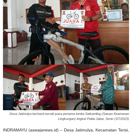
Desa Jatimulya berhasil meraih juara pertama lomba Satkamling (Satuan Keamanan
Lingkungan) tingkat Polda Jabar, Senin (3/7/2023)
INDRAMAYU (aswajanews.id) – Desa Jatimulya, Kecamatan Terisi,