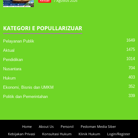
Aktual
7 Agustus 2026
KATEGORI E POPULLARIZUAR
1649
Pelayanan Publik
1475
Aktual
1014
Pendidikan
704
Nusantara
403
Hukum
352
Ekonomi, Bisnis dan UMKM
339
Politik dan Pemerintahan
Home
About Us
Personil
Pedoman Media Siber
Kebijakan Privasi
Konsultasi Hukum
Klinik Hukum
Login/Register