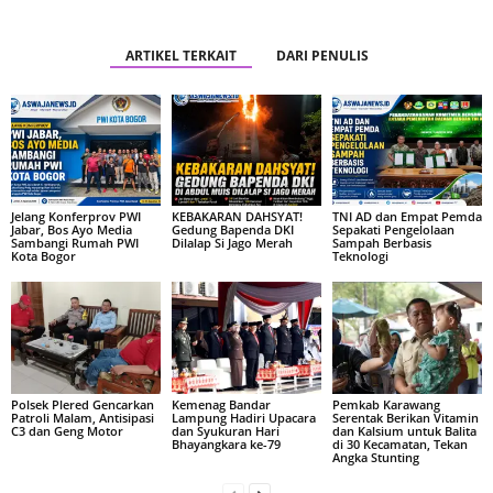
ARTIKEL TERKAIT
DARI PENULIS
Jelang Konferprov PWI
KEBAKARAN DAHSYAT!
TNI AD dan Empat Pemda
Jabar, Bos Ayo Media
Gedung Bapenda DKI
Sepakati Pengelolaan
Sambangi Rumah PWI
Dilalap Si Jago Merah
Sampah Berbasis
Kota Bogor
Teknologi
Polsek Plered Gencarkan
Kemenag Bandar
Pemkab Karawang
Patroli Malam, Antisipasi
Lampung Hadiri Upacara
Serentak Berikan Vitamin
C3 dan Geng Motor
dan Syukuran Hari
dan Kalsium untuk Balita
Bhayangkara ke-79
di 30 Kecamatan, Tekan
Angka Stunting