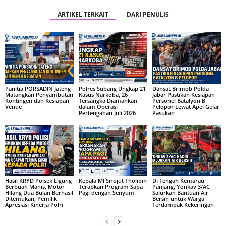
ARTIKEL TERKAIT
DARI PENULIS
Panitia PORSADIN Jateng
Polres Subang Ungkap 21
Dansat Brimob Polda
Matangkan Penyambutan
Kasus Narkoba, 26
Jabar Pastikan Kesiapan
Kontingen dan Kesiapan
Tersangka Diamankan
Personel Batalyon B
Venue
dalam Operasi
Pelopor Lewat Apel Gelar
Pertengahan Juli 2026
Pasukan
Hasil KRYD Polsek Ligung
Kepala MI Sirojut Tholibin
Di Tengah Kemarau
Berbuah Manis, Motor
Terapkan Program Sapa
Panjang, Yonkav 3/AC
Hilang Dua Bulan Berhasil
Pagi dengan Senyum
Salurkan Bantuan Air
Ditemukan, Pemilik
Bersih untuk Warga
Apresiasi Kinerja Polri
Terdampak Kekeringan