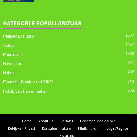
KATEGORI E POPULLARIZUAR
1637
Pelayanan Publik
1462
Aktual
1006
Pendidikan
691
Nusantara
402
Hukum
348
Ekonomi, Bisnis dan UMKM
338
Politik dan Pemerintahan
Home
About Us
Personil
Pedoman Media Siber
Kebijakan Privasi
Konsultasi Hukum
Klinik Hukum
Login/Register
My account