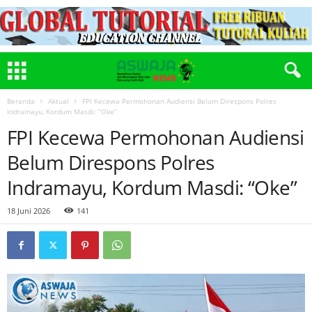
Beranda
Aktual
FPI Kecewa Permohonan Audiensi Belum Direspons Polres
Indramayu, Kordum Masdi: “Oke”
FPI Kecewa Permohonan Audiensi
Belum Direspons Polres
Indramayu, Kordum Masdi: “Oke”
18 Juni 2026
141