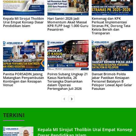
Kepala MI Sirojut Tholibin
Hari Santri 2026 Jadi
Kemenag dan KPK
Urai Empat Konsep Dasar
Momentum Akad Massal
Perkuat Implementasi
Pendidikan Islam
KPR FLPP bagi 1.000 Guru
Stranas PK, Dorong Tata
Pesantren
Kelola Bersih dan
Transparan
Panitia PORSADIN Jateng
Polres Subang Ungkap 21
Dansat Brimob Polda
Matangkan Penyambutan
Kasus Narkoba, 26
Jabar Pastikan Kesiapan
Kontingen dan Kesiapan
Tersangka Diamankan
Personel Batalyon B
Venue
dalam Operasi
Pelopor Lewat Apel Gelar
Pertengahan Juli 2026
Pasukan
TERKINI
Kepala MI Sirojut Tholibin Urai Empat Konsep
Dasar Pendidikan Islam