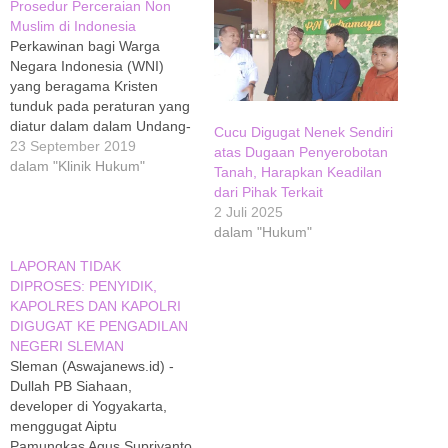
Prosedur Perceraian Non
Muslim di Indonesia
Perkawinan bagi Warga
Negara Indonesia (WNI)
yang beragama Kristen
tunduk pada peraturan yang
diatur dalam dalam Undang-
Cucu Digugat Nenek Sendiri
undang Perkawinan pasal 2
23 September 2019
atas Dugaan Penyerobotan
No. 1 Tahun 1974 yang
dalam "Klinik Hukum"
Tanah, Harapkan Keadilan
berbunyi: Perkawinan adalah
dari Pihak Terkait
sah apabila dilakukan
2 Juli 2025
menurut hukum masing-
dalam "Hukum"
masing agama dan
kepercayaannya itu. Tiap-
LAPORAN TIDAK
tiap perkawinan dicatat
DIPROSES: PENYIDIK,
menurut peraturan
KAPOLRES DAN KAPOLRI
perundang-undangan yang
DIGUGAT KE PENGADILAN
berlaku. Mereka yang
NEGERI SLEMAN
melangsungkan Perkawinan,
Sleman (Aswajanews.id) -
…
Dullah PB Siahaan,
developer di Yogyakarta,
menggugat Aiptu
Pamungkas Agus Supriyanto