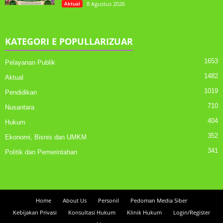
Aktual
8 Agustus 2026
KATEGORI E POPULLARIZUAR
1653
Pelayanan Publik
1482
Aktual
1019
Pendidikan
710
Nusantara
404
Hukum
352
Ekonomi, Bisnis dan UMKM
341
Politik dan Pemerintahan
Home
About Us
Personil
Pedoman Media Siber
Kebijakan Privasi
Konsultasi Hukum
Klinik Hukum
Login/Register