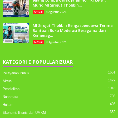
Jelang Lomba Gerak Jalan HUT RI ke-81,
Murid MI Sirojut Tholibin...
Aktual
8 Agustus 2026
MI Sirojut Tholibin Rengaspendawa Terima
Bantuan Buku Moderasi Beragama dari
Kemenag...
Aktual
8 Agustus 2026
KATEGORI E POPULLARIZUAR
1651
Pelayanan Publik
1479
Aktual
1018
Pendidikan
708
Nusantara
403
Hukum
352
Ekonomi, Bisnis dan UMKM