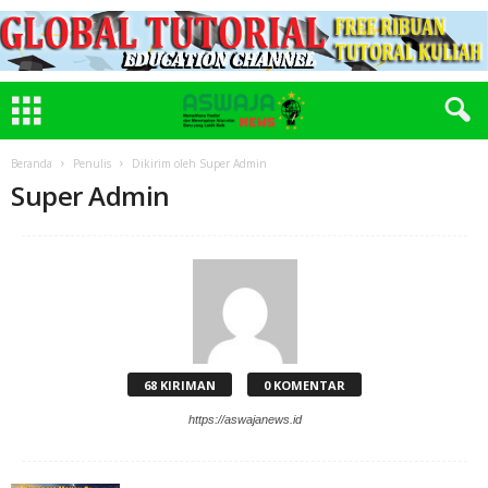
Beranda
Penulis
Dikirim oleh Super Admin
Super Admin
68 KIRIMAN
0 KOMENTAR
https://aswajanews.id