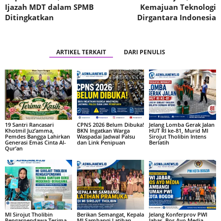
Ijazah MDT dalam SPMB
Kemajuan Teknologi
Ditingkatkan
Dirgantara Indonesia
ARTIKEL TERKAIT
DARI PENULIS
19 Santri Rancasari
CPNS 2026 Belum Dibuka!
Jelang Lomba Gerak Jalan
Khotmil Juz’amma,
BKN Ingatkan Warga
HUT RI ke-81, Murid MI
Pemdes Bangga Lahirkan
Waspadai Jadwal Palsu
Sirojut Tholibin Intens
Generasi Emas Cinta Al-
dan Link Penipuan
Berlatih
Qur’an
MI Sirojut Tholibin
Berikan Semangat, Kepala
Jelang Konferprov PWI
Rengaspendawa Terima
MI Sambangi Latihan
Jabar, Bos Ayo Media