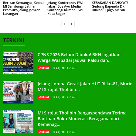
Berikan Semangat, Kepala
Jelang Konferprov PWI
KEBAKARAN DAHSYAT!
MI Sambangi Latihan
Jabar, Bos Ayo Media
Gedung Bapenda DKI
Pramuka Jelang Jamran
Sambangi Rumah PWI
Dilalap Si Jago Merah
Larangan
Kota Bogor
TERKINI
CPNS 2026 Belum Dibuka! BKN Ingatkan
Warga Waspadai Jadwal Palsu dan...
Aktual
8 Agustus 2026
Jelang Lomba Gerak Jalan HUT RI ke-81, Murid
MI Sirojut Tholibin...
Aktual
8 Agustus 2026
MI Sirojut Tholibin Rengaspendawa Terima
Bantuan Buku Moderasi Beragama dari
Kemenag...
Aktual
8 Agustus 2026