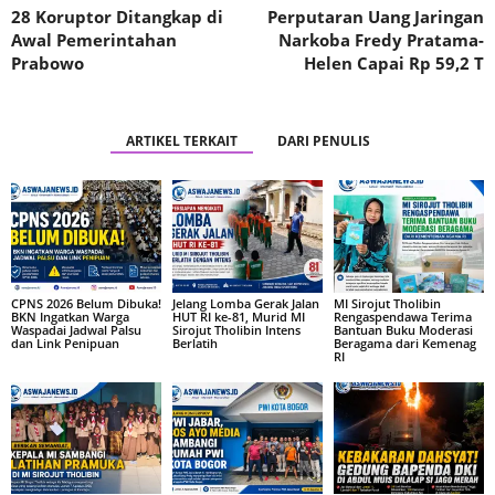
28 Koruptor Ditangkap di
Perputaran Uang Jaringan
Awal Pemerintahan
Narkoba Fredy Pratama-
Prabowo
Helen Capai Rp 59,2 T
ARTIKEL TERKAIT
DARI PENULIS
CPNS 2026 Belum Dibuka!
Jelang Lomba Gerak Jalan
MI Sirojut Tholibin
BKN Ingatkan Warga
HUT RI ke-81, Murid MI
Rengaspendawa Terima
Waspadai Jadwal Palsu
Sirojut Tholibin Intens
Bantuan Buku Moderasi
dan Link Penipuan
Berlatih
Beragama dari Kemenag
RI