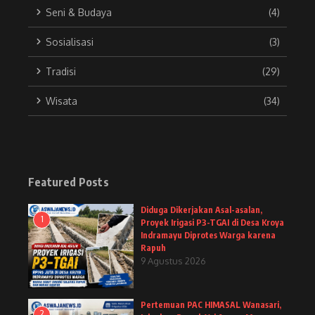
Seni & Budaya
(4)
Sosialisasi
(3)
Tradisi
(29)
Wisata
(34)
Featured Posts
Diduga Dikerjakan Asal-asalan,
1
Proyek Irigasi P3-TGAI di Desa Kroya
Indramayu Diprotes Warga karena
Rapuh
9 Agustus 2026
Pertemuan PAC HIMASAL Wanasari,
2