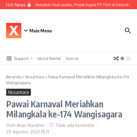
Lewati ke konten
Hot News
Diduga Dikerjakan Asal-asalan, Proyek Irigasi P3-TGAI di Desa Kroya
Main Menu
Support
About theme
Visit Us
Beranda
/
Nusantara
/
Pawai Karnaval Meriahkan Milangkala ke-174
Wangisagara
Nusantara
Pawai Karnaval Meriahkan
Milangkala ke-174 Wangisagara
Oleh
Anas Nasikhin
Tidak ada komentar
20 Agustus 2023
18:21