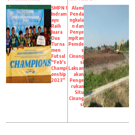
SMPN 1
Alami
Indram
Penda
ayu
ngkala
Raih
n dan
Juara
Penye
Dua
mpitan
Turna
Pemde
men
s
Futsal
Cinang
“Feb’s
si
Champi
Laksan
onship
akan
2023”
Penge
rukan
Situ
Cinang
si