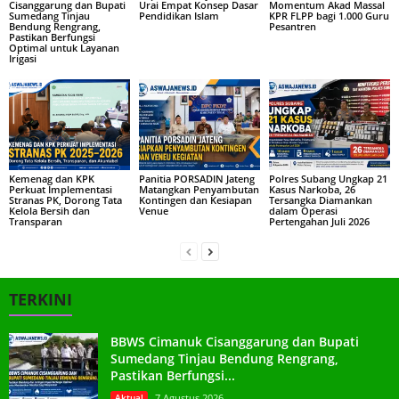
Cisanggarung dan Bupati
Urai Empat Konsep Dasar
Momentum Akad Massal
Sumedang Tinjau
Pendidikan Islam
KPR FLPP bagi 1.000 Guru
Bendung Rengrang,
Pesantren
Pastikan Berfungsi
Optimal untuk Layanan
Irigasi
Kemenag dan KPK
Panitia PORSADIN Jateng
Polres Subang Ungkap 21
Perkuat Implementasi
Matangkan Penyambutan
Kasus Narkoba, 26
Stranas PK, Dorong Tata
Kontingen dan Kesiapan
Tersangka Diamankan
Kelola Bersih dan
Venue
dalam Operasi
Transparan
Pertengahan Juli 2026
TERKINI
BBWS Cimanuk Cisanggarung dan Bupati
Sumedang Tinjau Bendung Rengrang,
Pastikan Berfungsi...
Aktual
7 Agustus 2026