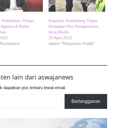
 Solidaritas, Pesan
Kapolres Sumedang Tinjau
i Agama di Bulan
Kesiapan Pos Pengamanan
han
Arus Mudik
 2022
25 April 2022
"Nusantara"
dalam "Pelayanan Publik"
nten lain dari aswajanews
k dapatkan pos terbaru lewat email.
Berlangganan