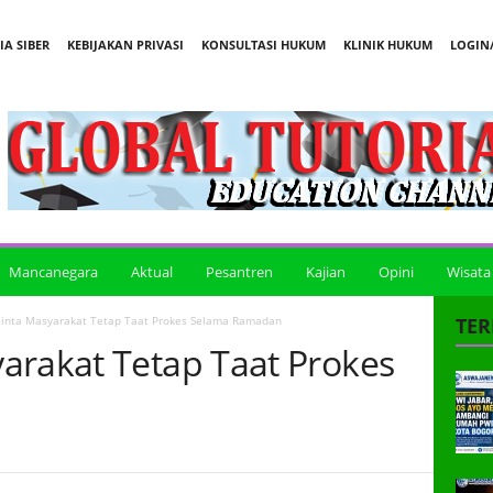
A SIBER
KEBIJAKAN PRIVASI
KONSULTASI HUKUM
KLINIK HUKUM
LOGIN/
Mancanegara
Aktual
Pesantren
Kajian
Opini
Wisata
inta Masyarakat Tetap Taat Prokes Selama Ramadan
TER
arakat Tetap Taat Prokes