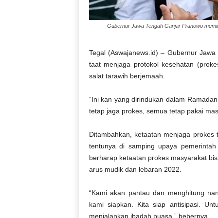
Gubernur Jawa Tengah Ganjar Pranowo meminta
Tegal (Aswajanews.id) – Gubernur Jawa
taat menjaga protokol kesehatan (pro
salat tarawih berjemaah.
“Ini kan yang dirindukan dalam Ramadan,
tetap jaga prokes, semua tetap pakai mask
Ditambahkan, ketaatan menjaga prokes t
tentunya di samping upaya pemerintah 
berharap ketaatan prokes masyarakat bi
arus mudik dan lebaran 2022.
“Kami akan pantau dan menghitung nan
kami siapkan. Kita siap antisipasi. Un
menjalankan ibadah puasa,” bebernya.