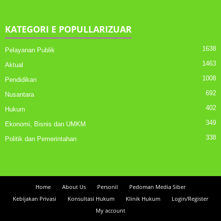
KATEGORI E POPULLARIZUAR
1638
Pelayanan Publik
1463
Aktual
1008
Pendidikan
692
Nusantara
402
Hukum
349
Ekonomi, Bisnis dan UMKM
338
Politik dan Pemerintahan
Home
About Us
Personil
Pedoman Media Siber
Kebijakan Privasi
Konsultasi Hukum
Klinik Hukum
Login/Register
My account