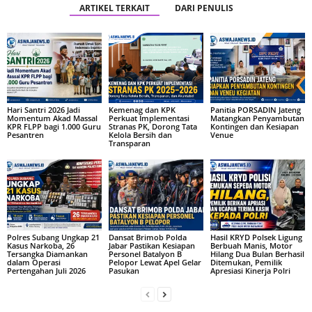
ARTIKEL TERKAIT
DARI PENULIS
Hari Santri 2026 Jadi
Kemenag dan KPK
Panitia PORSADIN Jateng
Momentum Akad Massal
Perkuat Implementasi
Matangkan Penyambutan
KPR FLPP bagi 1.000 Guru
Stranas PK, Dorong Tata
Kontingen dan Kesiapan
Pesantren
Kelola Bersih dan
Venue
Transparan
Polres Subang Ungkap 21
Dansat Brimob Polda
Hasil KRYD Polsek Ligung
Kasus Narkoba, 26
Jabar Pastikan Kesiapan
Berbuah Manis, Motor
Tersangka Diamankan
Personel Batalyon B
Hilang Dua Bulan Berhasil
dalam Operasi
Pelopor Lewat Apel Gelar
Ditemukan, Pemilik
Pertengahan Juli 2026
Pasukan
Apresiasi Kinerja Polri