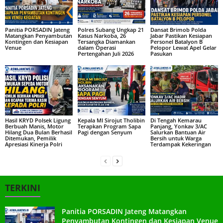
Panitia PORSADIN Jateng
Polres Subang Ungkap 21
Dansat Brimob Polda
Matangkan Penyambutan
Kasus Narkoba, 26
Jabar Pastikan Kesiapan
Kontingen dan Kesiapan
Tersangka Diamankan
Personel Batalyon B
Venue
dalam Operasi
Pelopor Lewat Apel Gelar
Pertengahan Juli 2026
Pasukan
Hasil KRYD Polsek Ligung
Kepala MI Sirojut Tholibin
Di Tengah Kemarau
Berbuah Manis, Motor
Terapkan Program Sapa
Panjang, Yonkav 3/AC
Hilang Dua Bulan Berhasil
Pagi dengan Senyum
Salurkan Bantuan Air
Ditemukan, Pemilik
Bersih untuk Warga
Apresiasi Kinerja Polri
Terdampak Kekeringan
TERKINI
Panitia PORSADIN Jateng Matangkan
Penyambutan Kontingen dan Kesiapan Venue