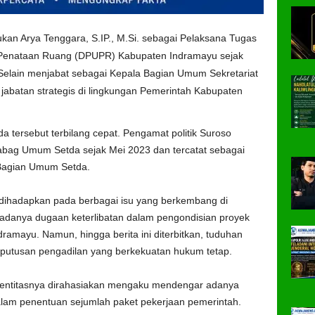
kan Arya Tenggara, S.IP., M.Si. sebagai Pelaksana Tugas
 Penataan Ruang (DPUPR) Kabupaten Indramayu sejak
. Selain menjabat sebagai Kepala Bagian Umum Sekretariat
jabatan strategis di lingkungan Pemerintah Kabupaten
da tersebut terbilang cepat. Pengamat politik Suroso
abag Umum Setda sejak Mei 2023 dan tercatat sebagai
Bagian Umum Setda.
 dihadapkan pada berbagai isu yang berkembang di
danya dugaan keterlibatan dalam pengondisian proyek
amayu. Namun, hingga berita ini diterbitkan, tuduhan
i putusan pengadilan yang berkekuatan hukum tetap.
identitasnya dirahasiakan mengaku mendengar adanya
lam penentuan sejumlah paket pekerjaan pemerintah.