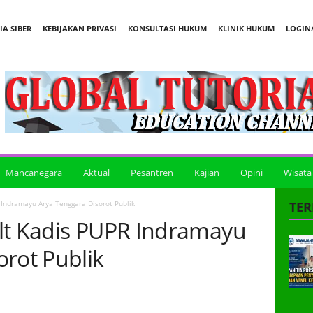
A SIBER
KEBIJAKAN PRIVASI
KONSULTASI HUKUM
KLINIK HUKUM
LOGIN/
Mancanegara
Aktual
Pesantren
Kajian
Opini
Wisata
 Indramayu Arya Tenggara Disorot Publik
TER
lt Kadis PUPR Indramayu
orot Publik