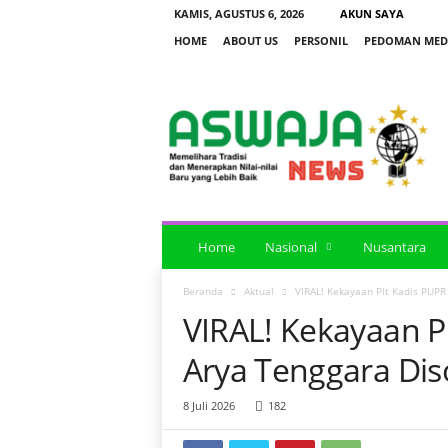
KAMIS, AGUSTUS 6, 2026
AKUN SAYA
HOME
ABOUT US
PERSONIL
PEDOMAN MEDI
a
s
w
a
j
a
n
e
Home
Nasional
Nusantara
w
s
Beranda
Aktual
VIRAL! Kekayaan Plt Kadis PUPR
VIRAL! Kekayaan P
Arya Tenggara Dis
8 Juli 2026
182