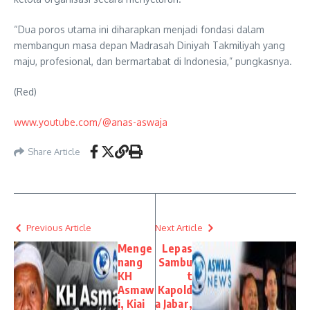
“Dua poros utama ini diharapkan menjadi fondasi dalam
membangun masa depan Madrasah Diniyah Takmiliyah yang
maju, profesional, dan bermartabat di Indonesia,” pungkasnya.
(Red)
www.youtube.com/@anas-aswaja
Share Article
Previous Article
Next Article
Menge
Lepas
nang
Sambu
KH
t
Asmaw
Kapold
i, Kiai
a Jabar,