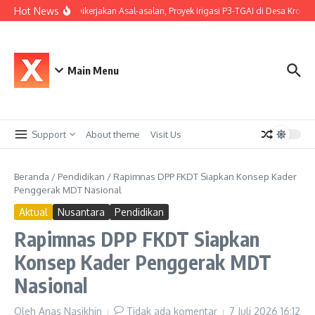
Lewati ke konten
Hot News
Diduga Dikerjakan Asal-asalan, Proyek Irigasi P3-TGAI di Desa Kroya 
Main Menu
Support
About theme
Visit Us
Beranda
/
Pendidikan
/
Rapimnas DPP FKDT Siapkan Konsep Kader
Penggerak MDT Nasional
Aktual
Nusantara
Pendidikan
Rapimnas DPP FKDT Siapkan
Konsep Kader Penggerak MDT
Nasional
Oleh
Anas Nasikhin
Tidak ada komentar
7 Juli 2026
16:12