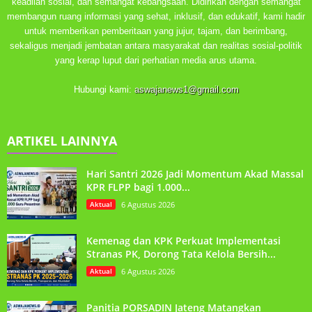
keadilan sosial, dan semangat kebangsaan. Didirikan dengan semangat
membangun ruang informasi yang sehat, inklusif, dan edukatif, kami hadir
untuk memberikan pemberitaan yang jujur, tajam, dan berimbang,
sekaligus menjadi jembatan antara masyarakat dan realitas sosial-politik
yang kerap luput dari perhatian media arus utama.
Hubungi kami:
aswajanews1@gmail.com
ARTIKEL LAINNYA
Hari Santri 2026 Jadi Momentum Akad Massal
KPR FLPP bagi 1.000...
Aktual
6 Agustus 2026
Kemenag dan KPK Perkuat Implementasi
Stranas PK, Dorong Tata Kelola Bersih...
Aktual
6 Agustus 2026
Panitia PORSADIN Jateng Matangkan