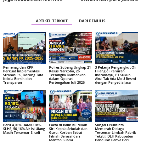
ARTIKEL TERKAIT
DARI PENULIS
Kemenag dan KPK
Polres Subang Ungkap 21
3 Pekerja Pengangkut Oli
Perkuat Implementasi
Kasus Narkoba, 26
Hilang di Perairan
Stranas PK, Dorong Tata
Tersangka Diamankan
Indramayu, PT Sukun
Kelola Bersih dan
dalam Operasi
Akui Tak Ada MoU Resmi
Transparan
Pertengahan Juli 2026
dengan Penyedia Jasa
Baru 4,01% DAMIU Ber-
Fakta di Balik Isu Nikah
Sungai Cisuminta
SLHS, 50,16% Air Isi Ulang
Siri Kepala Sekolah dan
Memerah Diduga
Masih Tercemar E. coli
Guru: Korban Sebut
Tercemar Limbah Pabrik
Fitnah Berasal dari
Tekstil, DLH Kabupaten
Mantan Suami
Bandung Hanya Beri