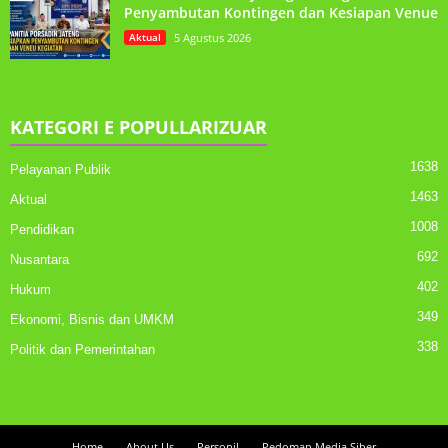
Penyambutan Kontingen dan Kesiapan Venue
Aktual
5 Agustus 2026
KATEGORI E POPULLARIZUAR
1638
Pelayanan Publik
1463
Aktual
1008
Pendidikan
692
Nusantara
402
Hukum
349
Ekonomi, Bisnis dan UMKM
338
Politik dan Pemerintahan
Home
About Us
Personil
Pedoman Media Siber