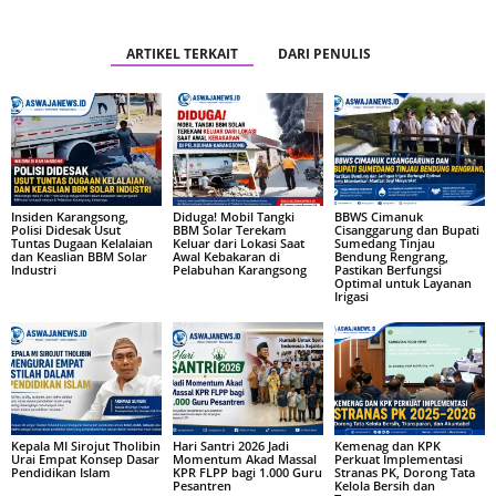
ARTIKEL TERKAIT
DARI PENULIS
Insiden Karangsong,
Diduga! Mobil Tangki
BBWS Cimanuk
Polisi Didesak Usut
BBM Solar Terekam
Cisanggarung dan Bupati
Tuntas Dugaan Kelalaian
Keluar dari Lokasi Saat
Sumedang Tinjau
dan Keaslian BBM Solar
Awal Kebakaran di
Bendung Rengrang,
Industri
Pelabuhan Karangsong
Pastikan Berfungsi
Optimal untuk Layanan
Irigasi
Kepala MI Sirojut Tholibin
Hari Santri 2026 Jadi
Kemenag dan KPK
Urai Empat Konsep Dasar
Momentum Akad Massal
Perkuat Implementasi
Pendidikan Islam
KPR FLPP bagi 1.000 Guru
Stranas PK, Dorong Tata
Pesantren
Kelola Bersih dan