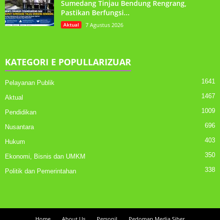
Sumedang Tinjau Bendung Rengrang,
Pastikan Berfungsi...
Aktual
7 Agustus 2026
KATEGORI E POPULLARIZUAR
1641
Pelayanan Publik
1467
Aktual
1009
Pendidikan
696
Nusantara
403
Hukum
350
Ekonomi, Bisnis dan UMKM
338
Politik dan Pemerintahan
Home
About Us
Personil
Pedoman Media Siber