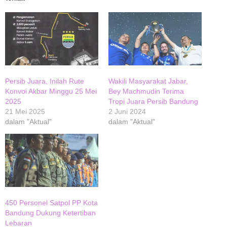
Persib Juara, Inilah Rute
Wakili Masyarakat Jabar,
Konvoi Akbar Minggu 25 Mei
Bey Machmudin Terima
2025
Tropi Juara Persib Bandung
21 Mei 2025
2 Juni 2024
dalam "Aktual"
dalam "Aktual"
450 Personel Satpol PP Kota
Bandung Dukung Ketertiban
Lebaran