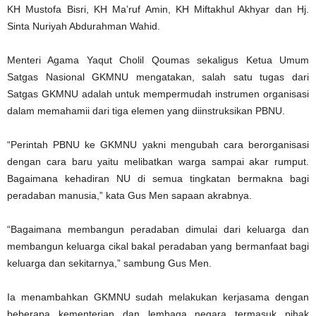
KH Mustofa Bisri, KH Ma’ruf Amin, KH Miftakhul Akhyar dan Hj.
Sinta Nuriyah Abdurahman Wahid.
Menteri Agama Yaqut Cholil Qoumas sekaligus Ketua Umum
Satgas Nasional GKMNU mengatakan, salah satu tugas dari
Satgas GKMNU adalah untuk mempermudah instrumen organisasi
dalam memahamii dari tiga elemen yang diinstruksikan PBNU.
“Perintah PBNU ke GKMNU yakni mengubah cara berorganisasi
dengan cara baru yaitu melibatkan warga sampai akar rumput.
Bagaimana kehadiran NU di semua tingkatan bermakna bagi
peradaban manusia,” kata Gus Men sapaan akrabnya.
“Bagaimana membangun peradaban dimulai dari keluarga dan
membangun keluarga cikal bakal peradaban yang bermanfaat bagi
keluarga dan sekitarnya,” sambung Gus Men.
Ia menambahkan GKMNU sudah melakukan kerjasama dengan
beberapa kementerian dan lembaga negara termasuk pihak