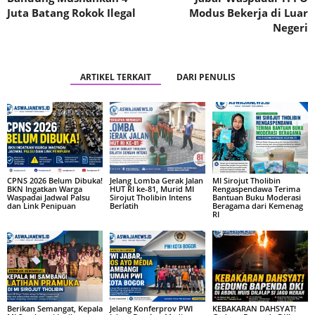
Juta Batang Rokok Ilegal
Modus Bekerja di Luar
Negeri
ARTIKEL TERKAIT
DARI PENULIS
CPNS 2026 Belum Dibuka!
Jelang Lomba Gerak Jalan
MI Sirojut Tholibin
BKN Ingatkan Warga
HUT RI ke-81, Murid MI
Rengaspendawa Terima
Waspadai Jadwal Palsu
Sirojut Tholibin Intens
Bantuan Buku Moderasi
dan Link Penipuan
Berlatih
Beragama dari Kemenag
RI
Berikan Semangat, Kepala
Jelang Konferprov PWI
KEBAKARAN DAHSYAT!