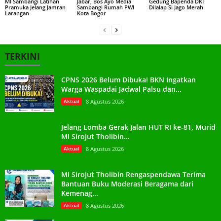
MI Sambangi Latihan
Jabar, Bos Ayo Media
Gedung Bapenda DKI
Pramuka Jelang Jamran
Sambangi Rumah PWI
Dilalap Si Jago Merah
Larangan
Kota Bogor
TERKINI
CPNS 2026 Belum Dibuka! BKN Ingatkan
Warga Waspadai Jadwal Palsu dan...
Aktual
8 Agustus 2026
Jelang Lomba Gerak Jalan HUT RI ke-81, Murid
MI Sirojut Tholibin...
Aktual
8 Agustus 2026
MI Sirojut Tholibin Rengaspendawa Terima
Bantuan Buku Moderasi Beragama dari
Kemenag...
Aktual
8 Agustus 2026