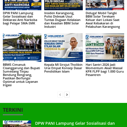
DPW PANI Lampung
Insiden Karangsong,
Diduga! Mobil Tangki
Gelar Sosialisasi dan
Polisi Didesak Usut
BBM Solar Terekam
Deklarasi Anti Narkoba
Tuntas Dugaan Kelalaian
Keluar dari Lokasi Saat
bagi Pelajar SMA-SMK
dan Keaslian BBM Solar
Awal Kebakaran di
Industri
Pelabuhan Karangsong
BBWS Cimanuk
Kepala MI Sirojut Tholibin
Hari Santri 2026 Jadi
Cisanggarung dan Bupati
Urai Empat Konsep Dasar
Momentum Akad Massal
Sumedang Tinjau
Pendidikan Islam
KPR FLPP bagi 1.000 Guru
Bendung Rengrang,
Pesantren
Pastikan Berfungsi
Optimal untuk Layanan
Irigasi
TERKINI
DPW PANI Lampung Gelar Sosialisasi dan