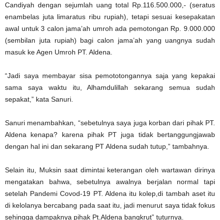
Candiyah dengan sejumlah uang total Rp.116.500.000,- (seratus
enambelas juta limaratus ribu rupiah), tetapi sesuai kesepakatan
awal untuk 3 calon jama’ah umroh ada pemotongan Rp. 9.000.000
(sembilan juta rupiah) bagi calon jama’ah yang uangnya sudah
masuk ke Agen Umroh PT. Aldena.
“Jadi saya membayar sisa pemototongannya saja yang kepakai
sama saya waktu itu, Alhamdulillah sekarang semua sudah
sepakat,” kata Sanuri.
Sanuri menambahkan, “sebetulnya saya juga korban dari pihak PT.
Aldena kenapa? karena pihak PT juga tidak bertanggungjawab
dengan hal ini dan sekarang PT Aldena sudah tutup,” tambahnya.
Selain itu, Muksin saat dimintai keterangan oleh wartawan dirinya
mengatakan bahwa, sebetulnya awalnya berjalan normal tapi
setelah Pandemi Covod-19 PT. Aldena itu kolep,di tambah aset itu
di kelolanya bercabang pada saat itu, jadi menurut saya tidak fokus
sehingga dampaknya pihak Pt.Aldena bangkrut” tuturnya.