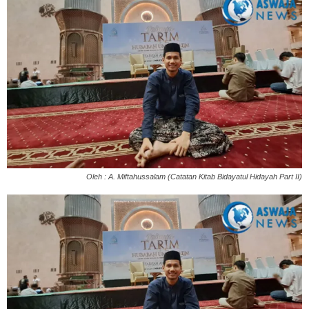
Oleh : A. Miftahussalam (Catatan Kitab Bidayatul Hidayah Part II)