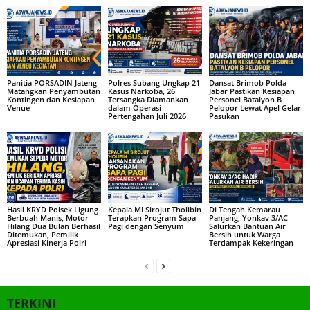
Panitia PORSADIN Jateng
Polres Subang Ungkap 21
Dansat Brimob Polda
Matangkan Penyambutan
Kasus Narkoba, 26
Jabar Pastikan Kesiapan
Kontingen dan Kesiapan
Tersangka Diamankan
Personel Batalyon B
Venue
dalam Operasi
Pelopor Lewat Apel Gelar
Pertengahan Juli 2026
Pasukan
Hasil KRYD Polsek Ligung
Kepala MI Sirojut Tholibin
Di Tengah Kemarau
Berbuah Manis, Motor
Terapkan Program Sapa
Panjang, Yonkav 3/AC
Hilang Dua Bulan Berhasil
Pagi dengan Senyum
Salurkan Bantuan Air
Ditemukan, Pemilik
Bersih untuk Warga
Apresiasi Kinerja Polri
Terdampak Kekeringan
TERKINI