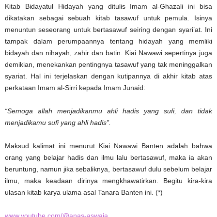
Kitab Bidayatul Hidayah yang ditulis Imam al-Ghazali ini bisa
dikatakan sebagai sebuah kitab tasawuf untuk pemula. Isinya
menuntun seseorang untuk bertasawuf seiring dengan syari’at. Ini
tampak dalam perumpaannya tentang hidayah yang memliki
bidayah dan nihayah, zahir dan batin. Kiai Nawawi sepertinya juga
demikian, menekankan pentingnya tasawuf yang tak meninggalkan
syariat. Hal ini terjelaskan dengan kutipannya di akhir kitab atas
perkataan Imam al-Sirri kepada Imam Junaid:
“Semoga allah menjadikanmu ahli hadis yang sufi, dan tidak
menjadikamu sufi yang ahli hadis”.
Maksud kalimat ini menurut Kiai Nawawi Banten adalah bahwa
orang yang belajar hadis dan ilmu lalu bertasawuf, maka ia akan
beruntung, namun jika sebaliknya, bertasawuf dulu sebelum belajar
ilmu, maka keadaan dirinya mengkhawatirkan. Begitu kira-kira
ulasan kitab karya ulama asal Tanara Banten ini. (*)
www.youtube.com/@anas-aswaja