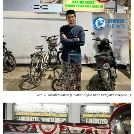
Oleh: A. Miftahussalam ‎(Catatan Kajian Kitab Bidayatul Hidayah 1)