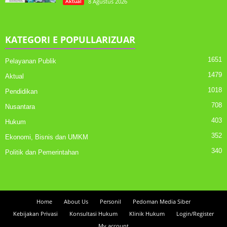
Aktual
8 Agustus 2026
KATEGORI E POPULLARIZUAR
1651
Pelayanan Publik
1479
Aktual
1018
Pendidikan
708
Nusantara
403
Hukum
352
Ekonomi, Bisnis dan UMKM
340
Politik dan Pemerintahan
Home
About Us
Personil
Pedoman Media Siber
Kebijakan Privasi
Konsultasi Hukum
Klinik Hukum
Login/Register
My account