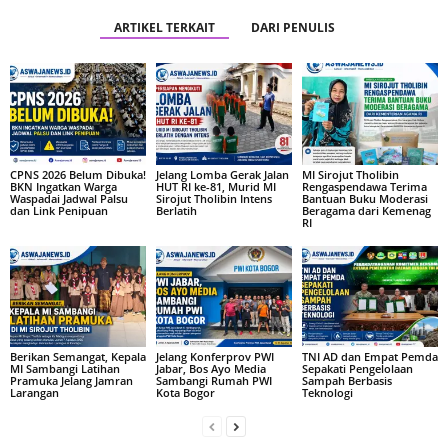
ARTIKEL TERKAIT
DARI PENULIS
CPNS 2026 Belum Dibuka!
Jelang Lomba Gerak Jalan
MI Sirojut Tholibin
BKN Ingatkan Warga
HUT RI ke-81, Murid MI
Rengaspendawa Terima
Waspadai Jadwal Palsu
Sirojut Tholibin Intens
Bantuan Buku Moderasi
dan Link Penipuan
Berlatih
Beragama dari Kemenag
RI
Berikan Semangat, Kepala
Jelang Konferprov PWI
TNI AD dan Empat Pemda
MI Sambangi Latihan
Jabar, Bos Ayo Media
Sepakati Pengelolaan
Pramuka Jelang Jamran
Sambangi Rumah PWI
Sampah Berbasis
Larangan
Kota Bogor
Teknologi