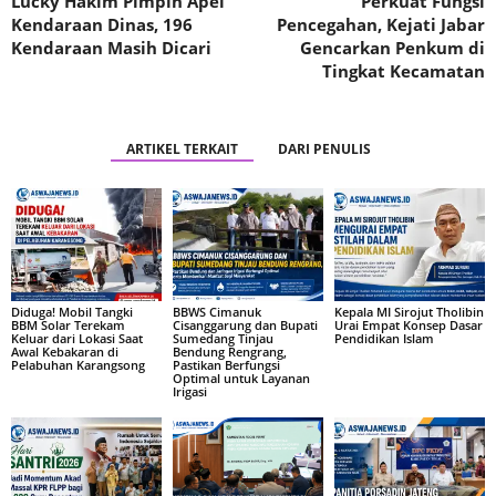
Lucky Hakim Pimpin Apel
Perkuat Fungsi
Kendaraan Dinas, 196
Pencegahan, Kejati Jabar
Kendaraan Masih Dicari
Gencarkan Penkum di
Tingkat Kecamatan
ARTIKEL TERKAIT
DARI PENULIS
Diduga! Mobil Tangki
BBWS Cimanuk
Kepala MI Sirojut Tholibin
BBM Solar Terekam
Cisanggarung dan Bupati
Urai Empat Konsep Dasar
Keluar dari Lokasi Saat
Sumedang Tinjau
Pendidikan Islam
Awal Kebakaran di
Bendung Rengrang,
Pelabuhan Karangsong
Pastikan Berfungsi
Optimal untuk Layanan
Irigasi