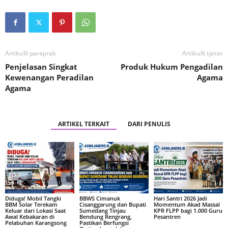
Artikulli paraprak
Artikulli tjetër
Penjelasan Singkat
Produk Hukum Pengadilan
Kewenangan Peradilan
Agama
Agama
ARTIKEL TERKAIT
DARI PENULIS
Diduga! Mobil Tangki
BBWS Cimanuk
Hari Santri 2026 Jadi
BBM Solar Terekam
Cisanggarung dan Bupati
Momentum Akad Massal
Keluar dari Lokasi Saat
Sumedang Tinjau
KPR FLPP bagi 1.000 Guru
Awal Kebakaran di
Bendung Rengrang,
Pesantren
Pelabuhan Karangsong
Pastikan Berfungsi