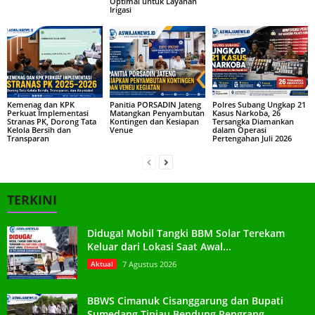
Optimal untuk Layanan
Irigasi
Kemenag dan KPK
Panitia PORSADIN Jateng
Polres Subang Ungkap 21
Perkuat Implementasi
Matangkan Penyambutan
Kasus Narkoba, 26
Stranas PK, Dorong Tata
Kontingen dan Kesiapan
Tersangka Diamankan
Kelola Bersih dan
Venue
dalam Operasi
Transparan
Pertengahan Juli 2026
TERKINI
Diduga! Mobil Tangki BBM Solar Terekam
Keluar dari Lokasi Saat Awal...
Aktual
7 Agustus 2026
BBWS Cimanuk Cisanggarung dan Bupati
Sumedang Tinjau Bendung Rengrang,