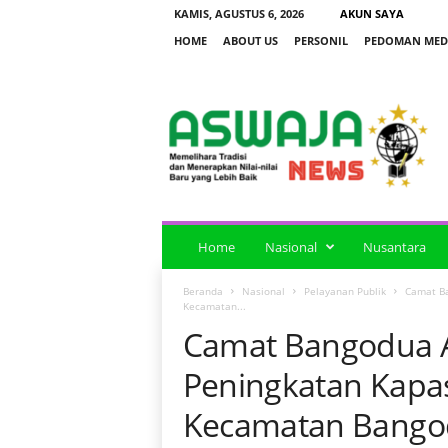
KAMIS, AGUSTUS 6, 2026
AKUN SAYA
HOME
ABOUT US
PERSONIL
PEDOMAN MEDI
a
s
w
a
j
a
n
e
Home
Nasional
Nusantara
w
s
Beranda
Nasional
Pelayanan Publik
Camat Ba
Kecamatan...
Camat Bangodua 
Peningkatan Kapas
Kecamatan Bango