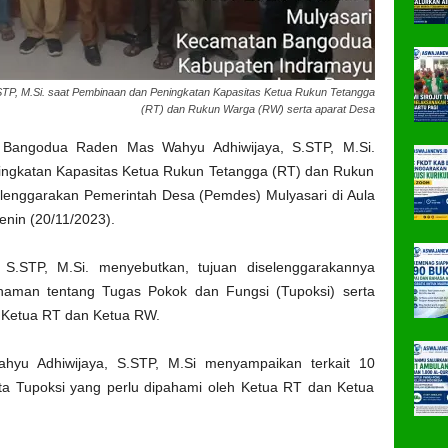
P, M.Si. saat Pembinaan dan Peningkatan Kapasitas Ketua Rukun Tetangga
(RT) dan Rukun Warga (RW) serta aparat Desa
Bangodua Raden Mas Wahyu Adhiwijaya, S.STP, M.Si.
ingkatan Kapasitas Ketua Rukun Tetangga (RT) dan Rukun
lenggarakan Pemerintah Desa (Pemdes) Mulyasari di Aula
nin (20/11/2023).
.STP, M.Si. menyebutkan, tujuan diselenggarakannya
aman tentang Tugas Pokok dan Fungsi (Tupoksi) serta
Ketua RT dan Ketua RW.
yu Adhiwijaya, S.STP, M.Si menyampaikan terkait 10
ta Tupoksi yang perlu dipahami oleh Ketua RT dan Ketua