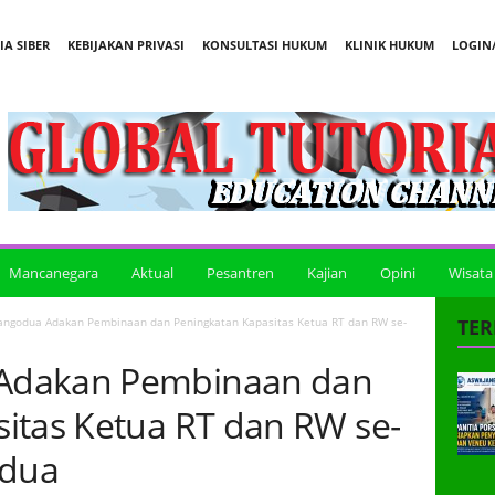
A SIBER
KEBIJAKAN PRIVASI
KONSULTASI HUKUM
KLINIK HUKUM
LOGIN/
Mancanegara
Aktual
Pesantren
Kajian
Opini
Wisata
ngodua Adakan Pembinaan dan Peningkatan Kapasitas Ketua RT dan RW se-
TER
Adakan Pembinaan dan
itas Ketua RT dan RW se-
dua