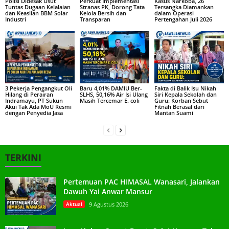
Polisi Didesak Usut
Perkuat Implementasi
Kasus Narkoba, 26
Tuntas Dugaan Kelalaian
Stranas PK, Dorong Tata
Tersangka Diamankan
dan Keaslian BBM Solar
Kelola Bersih dan
dalam Operasi
Industri
Transparan
Pertengahan Juli 2026
3 Pekerja Pengangkut Oli
Baru 4,01% DAMIU Ber-
Fakta di Balik Isu Nikah
Hilang di Perairan
SLHS, 50,16% Air Isi Ulang
Siri Kepala Sekolah dan
Indramayu, PT Sukun
Masih Tercemar E. coli
Guru: Korban Sebut
Akui Tak Ada MoU Resmi
Fitnah Berasal dari
dengan Penyedia Jasa
Mantan Suami
TERKINI
Pertemuan PAC HIMASAL Wanasari, Jalankan
Dawuh Yai Anwar Mansur
Aktual
9 Agustus 2026