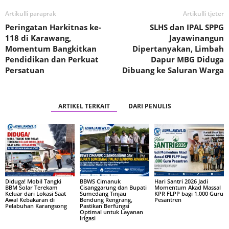
Artikulli paraprak
Artikulli tjetër
Peringatan Harkitnas ke-
SLHS dan IPAL SPPG
118 di Karawang,
Jayawinangun
Momentum Bangkitkan
Dipertanyakan, Limbah
Pendidikan dan Perkuat
Dapur MBG Diduga
Persatuan
Dibuang ke Saluran Warga
ARTIKEL TERKAIT
DARI PENULIS
Diduga! Mobil Tangki
BBWS Cimanuk
Hari Santri 2026 Jadi
BBM Solar Terekam
Cisanggarung dan Bupati
Momentum Akad Massal
Keluar dari Lokasi Saat
Sumedang Tinjau
KPR FLPP bagi 1.000 Guru
Awal Kebakaran di
Bendung Rengrang,
Pesantren
Pelabuhan Karangsong
Pastikan Berfungsi
Optimal untuk Layanan
Irigasi