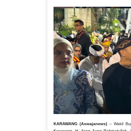
KARAWANG (Aswajanews)
– Wakil Bup
Karawang, H. Asep Aang Rahmatullah, 