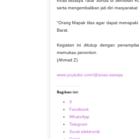
Kirab Budaya Tatar Sunda di Sembilan K
serta mengembalikan jati diri masyarakat
“Orang Mapak tilas agar dapat menapaki
Barat.
Kegiatan ini ditutup dengan penampil
memukau penonton.
(Ahmad Z)
www.youtube.com/@anas-aswaja
Bagikan ini:
X
Facebook
WhatsApp
Telegram
Surat elektronik