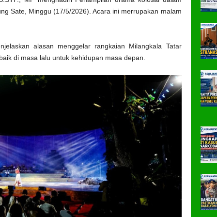
ung Sate, Minggu (17/5/2026). Acara ini merrupakan malam
jelaskan alasan menggelar rangkaian Milangkala Tatar
baik di masa lalu untuk kehidupan masa depan.