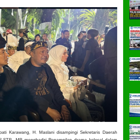
ati Karawang, H. Maslani disampingi Sekretaris Daerah
S.STP., MP menghadiri Penampilan drama kolosal dalam