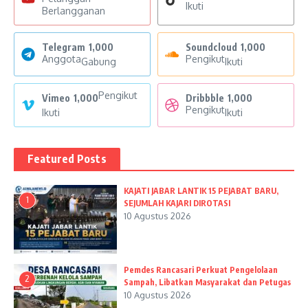
Ikuti
Berlangganan
Telegram
1,000
Soundcloud
1,000
Anggota
Pengikut
Gabung
Ikuti
Pengikut
Vimeo
1,000
Dribbble
1,000
Pengikut
Ikuti
Ikuti
Featured Posts
KAJATI JABAR LANTIK 15 PEJABAT BARU,
1
SEJUMLAH KAJARI DIROTASI
10 Agustus 2026
Pemdes Rancasari Perkuat Pengelolaan
2
Sampah, Libatkan Masyarakat dan Petugas
10 Agustus 2026