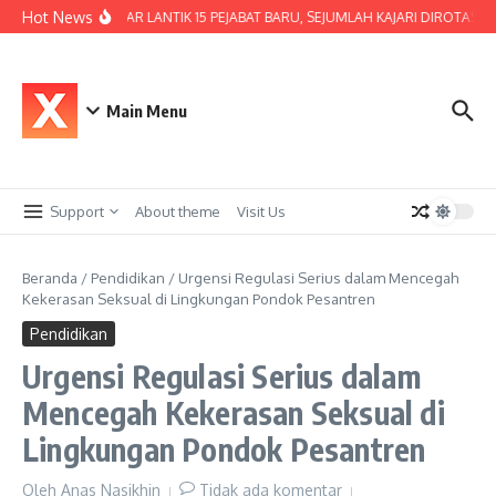
Lewati ke konten
Hot News
KAJATI JABAR LANTIK 15 PEJABAT BARU, SEJUMLAH KAJARI DIROTASI
Main Menu
Support
About theme
Visit Us
Beranda
/
Pendidikan
/
Urgensi Regulasi Serius dalam Mencegah
Kekerasan Seksual di Lingkungan Pondok Pesantren
Pendidikan
Urgensi Regulasi Serius dalam
Mencegah Kekerasan Seksual di
Lingkungan Pondok Pesantren
Oleh
Anas Nasikhin
Tidak ada komentar