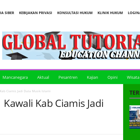
A SIBER
KEBIJAKAN PRIVASI
KONSULTASI HUKUM
KLINIK HUKUM
LOGIN/
Mancanegara
Aktual
Pesantren
Kajian
Opini
Wisata
Kab Ciamis Jadi Duta Musik Islami
TER
 Kawali Kab Ciamis Jadi