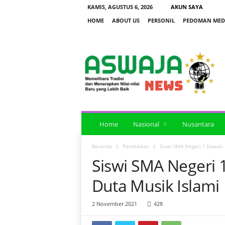
KAMIS, AGUSTUS 6, 2026
AKUN SAYA
HOME
ABOUT US
PERSONIL
PEDOMAN MEDI
a
s
w
a
j
a
n
e
Home
Nasional
Nusantara
w
s
Beranda
Pendidikan
Siswi SMA Negeri 1 Kawali 
Siswi SMA Negeri 1
Duta Musik Islami
2 November 2021
428