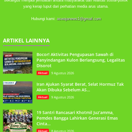
sekaligus menjadi jembatan antara masyarakat dan realitas sosial-politik
yang kerap luput dari perhatian media arus utama.
Hubungi kami:
aswajanews1@gmail.com
ARTIKEL LAINNYA
Bocor! Aktivitas Pengupasan Sawah di
Panyindangan Kulon Berlangsung, Legalitas
Disorot
Aktual
9 Agustus 2026
Iran Ajukan Syarat Berat, Selat Hormuz Tak
Akan Dibuka Sebelum AS...
Aktual
9 Agustus 2026
19 Santri Rancasari Khotmil Juz’amma,
Pemdes Bangga Lahirkan Generasi Emas
Cinta...
Aktual
8 Agustus 2026