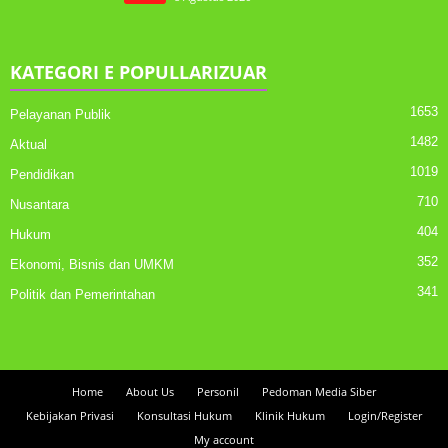
KATEGORI E POPULLARIZUAR
1653
Pelayanan Publik
1482
Aktual
1019
Pendidikan
710
Nusantara
404
Hukum
352
Ekonomi, Bisnis dan UMKM
341
Politik dan Pemerintahan
Home
About Us
Personil
Pedoman Media Siber
Kebijakan Privasi
Konsultasi Hukum
Klinik Hukum
Login/Register
My account