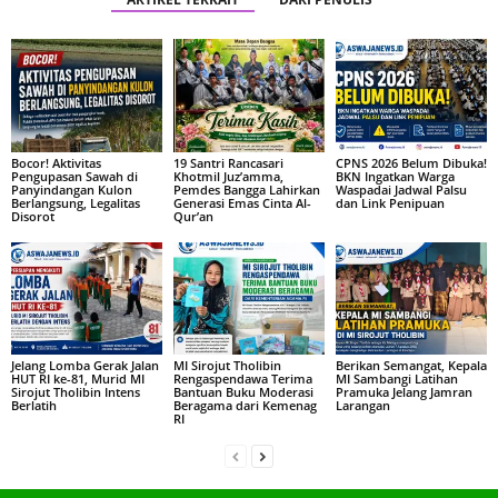
Bocor! Aktivitas
19 Santri Rancasari
CPNS 2026 Belum Dibuka!
Pengupasan Sawah di
Khotmil Juz’amma,
BKN Ingatkan Warga
Panyindangan Kulon
Pemdes Bangga Lahirkan
Waspadai Jadwal Palsu
Berlangsung, Legalitas
Generasi Emas Cinta Al-
dan Link Penipuan
Disorot
Qur’an
Jelang Lomba Gerak Jalan
MI Sirojut Tholibin
Berikan Semangat, Kepala
HUT RI ke-81, Murid MI
Rengaspendawa Terima
MI Sambangi Latihan
Sirojut Tholibin Intens
Bantuan Buku Moderasi
Pramuka Jelang Jamran
Berlatih
Beragama dari Kemenag
Larangan
RI