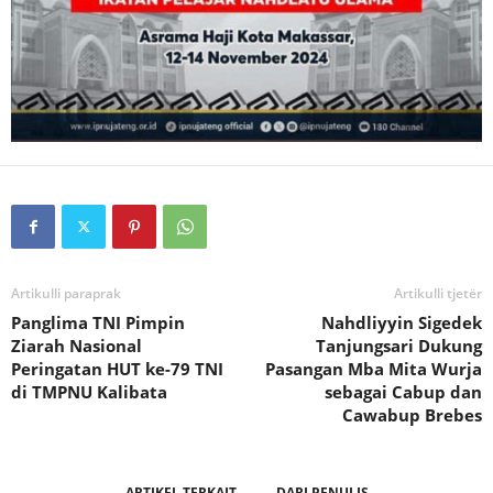
Artikulli paraprak
Artikulli tjetër
Panglima TNI Pimpin
Nahdliyyin Sigedek
Ziarah Nasional
Tanjungsari Dukung
Peringatan HUT ke-79 TNI
Pasangan Mba Mita Wurja
di TMPNU Kalibata
sebagai Cabup dan
Cawabup Brebes
ARTIKEL TERKAIT
DARI PENULIS