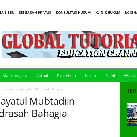
A SIBER
KEBIJAKAN PRIVASI
KONSULTASI HUKUM
KLINIK HUKUM
LOGIN/
Mancanegara
Aktual
Pesantren
Kajian
Opini
Wisata
Mubtadiin Kampanyekan Madrasah Bahagia
TER
ayatul Mubtadiin
rasah Bahagia