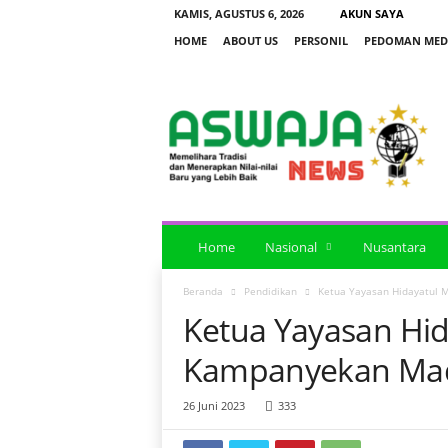
KAMIS, AGUSTUS 6, 2026
AKUN SAYA
HOME
ABOUT US
PERSONIL
PEDOMAN MEDI
a
s
w
a
j
a
n
e
Home
Nasional
Nusantara
w
s
Beranda
Pendidikan
Ketua Yayasan Hidayatul 
Ketua Yayasan Hid
Kampanyekan Mad
26 Juni 2023
333