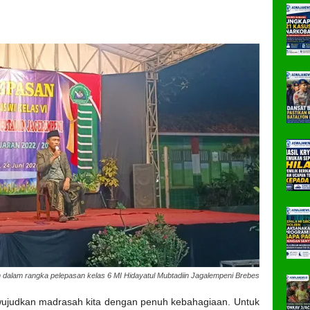
dalam rangka pelepasan kelas 6 MI Hidayatul Mubtadiin Jagalempeni Brebes
wujudkan madrasah kita dengan penuh kebahagiaan. Untuk