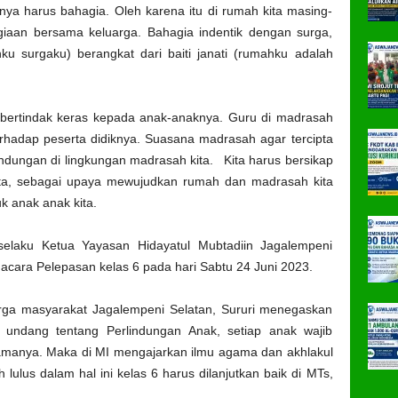
a harus bahagia. Oleh karena itu di rumah kita masing-
iaan bersama keluarga. Bahagia indentik dengan surga,
u surgaku) berangkat dari baiti janati (rumahku adalah
 bertindak keras kepada anak-anaknya. Guru di madrasah
erhadap peserta didiknya. Suasana madrasah agar tercipta
ndungan di lingkungan madrasah kita. Kita harus bersikap
ta, sebagai upaya mewujudkan rumah dan madrasah kita
 anak anak kita.
elaku Ketua Yayasan Hidayatul Mubtadiin Jagalempeni
cara Pelepasan kelas 6 pada hari Sabtu 24 Juni 2023.
arga masyarakat Jagalempeni Selatan, Sururi menegaskan
ndang tentang Perlindungan Anak, setiap anak wajib
manya. Maka di MI mengajarkan ilmu agama dan akhlakul
lulus dalam hal ini kelas 6 harus dilanjutkan baik di MTs,