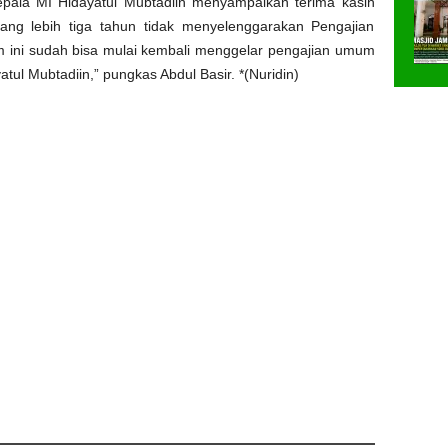
epala MI Hidayatul Mubtadiin menyampaikan terima kasih
rang lebih tiga tahun tidak menyelenggarakan Pengajian
 ini sudah bisa mulai kembali menggelar pengajian umum
tul Mubtadiin,” pungkas Abdul Basir. *(Nuridin)