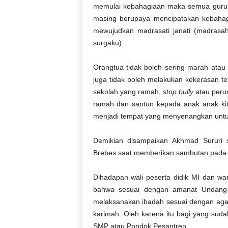
memulai kebahagiaan maka semua guruny
masing berupaya mencipatakan kebahag
mewujudkan madrasati janati (madrasahk
surgaku).
Orangtua tidak boleh sering marah atau
juga tidak boleh melakukan kekerasan t
sekolah yang ramah,
stop bully
atau peru
ramah dan santun kepada anak anak ki
menjadi tempat yang menyenangkan untuk
Demikian disampaikan Akhmad Sururi s
Brebes saat memberikan sambutan pada a
Dihadapan wali peserta didik MI dan w
bahwa sesuai dengan amanat Undang u
melaksanakan ibadah sesuai dengan aga
karimah. Oleh karena itu bagi yang sudah 
SMP atau Pondok Pesantren.