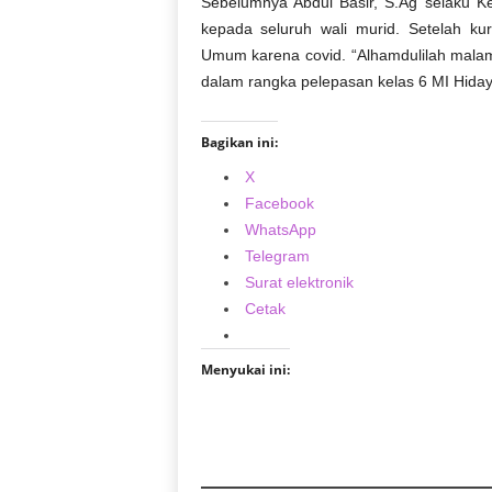
Sebelumnya Abdul Basir, S.Ag selaku K
kepada seluruh wali murid. Setelah ku
Umum karena covid. “Alhamdulilah malam
dalam rangka pelepasan kelas 6 MI Hidaya
Bagikan ini:
X
Facebook
WhatsApp
Telegram
Surat elektronik
Cetak
Menyukai ini: