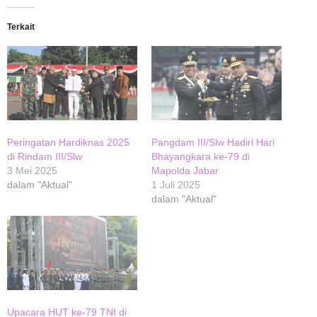
Terkait
Peringatan Hardiknas 2025
Pangdam III/Slw Hadiri Hari
di Rindam III/Slw
Bhayangkara ke-79 di
3 Mei 2025
Mapolda Jabar
dalam "Aktual"
1 Juli 2025
dalam "Aktual"
Upacara HUT ke-79 TNI di