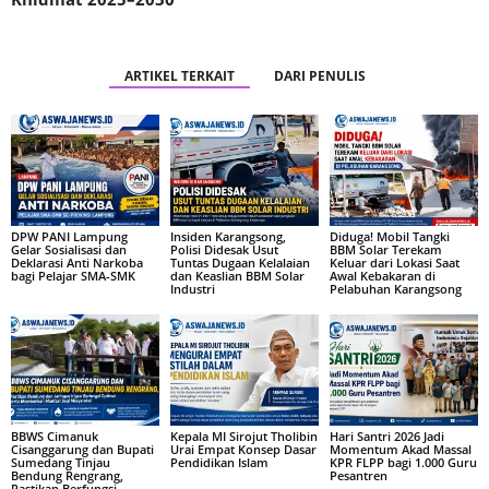
ARTIKEL TERKAIT
DARI PENULIS
DPW PANI Lampung
Insiden Karangsong,
Diduga! Mobil Tangki
Gelar Sosialisasi dan
Polisi Didesak Usut
BBM Solar Terekam
Deklarasi Anti Narkoba
Tuntas Dugaan Kelalaian
Keluar dari Lokasi Saat
bagi Pelajar SMA-SMK
dan Keaslian BBM Solar
Awal Kebakaran di
Industri
Pelabuhan Karangsong
BBWS Cimanuk
Kepala MI Sirojut Tholibin
Hari Santri 2026 Jadi
Cisanggarung dan Bupati
Urai Empat Konsep Dasar
Momentum Akad Massal
Sumedang Tinjau
Pendidikan Islam
KPR FLPP bagi 1.000 Guru
Bendung Rengrang,
Pesantren
Pastikan Berfungsi