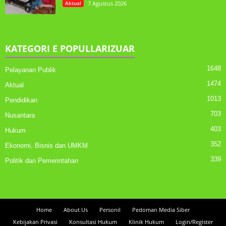
Aktual
7 Agustus 2026
KATEGORI E POPULLARIZUAR
1648
Pelayanan Publik
1474
Aktual
1013
Pendidikan
703
Nusantara
403
Hukum
352
Ekonomi, Bisnis dan UMKM
339
Politik dan Pemerintahan
Home
About Us
Personil
Pedoman Media Siber
Kebijakan Privasi
Konsultasi Hukum
Klinik Hukum
Login/Register