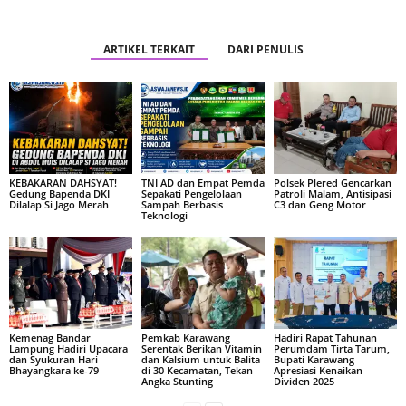
ARTIKEL TERKAIT
DARI PENULIS
KEBAKARAN DAHSYAT!
TNI AD dan Empat Pemda
Polsek Plered Gencarkan
Gedung Bapenda DKI
Sepakati Pengelolaan
Patroli Malam, Antisipasi
Dilalap Si Jago Merah
Sampah Berbasis
C3 dan Geng Motor
Teknologi
Kemenag Bandar
Pemkab Karawang
Hadiri Rapat Tahunan
Lampung Hadiri Upacara
Serentak Berikan Vitamin
Perumdam Tirta Tarum,
dan Syukuran Hari
dan Kalsium untuk Balita
Bupati Karawang
Bhayangkara ke-79
di 30 Kecamatan, Tekan
Apresiasi Kenaikan
Angka Stunting
Dividen 2025