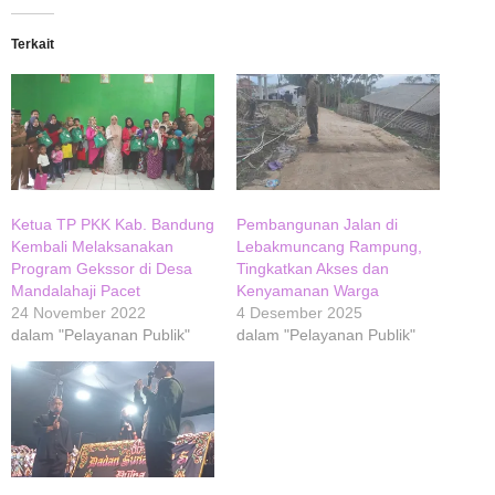
Terkait
Ketua TP PKK Kab. Bandung
Pembangunan Jalan di
Kembali Melaksanakan
Lebakmuncang Rampung,
Program Gekssor di Desa
Tingkatkan Akses dan
Mandalahaji Pacet
Kenyamanan Warga
24 November 2022
4 Desember 2025
dalam "Pelayanan Publik"
dalam "Pelayanan Publik"