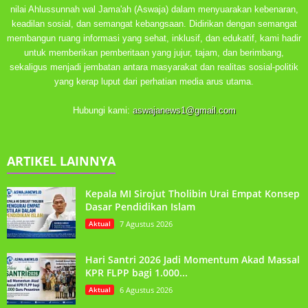
nilai Ahlussunnah wal Jama'ah (Aswaja) dalam menyuarakan kebenaran,
keadilan sosial, dan semangat kebangsaan. Didirikan dengan semangat
membangun ruang informasi yang sehat, inklusif, dan edukatif, kami hadir
untuk memberikan pemberitaan yang jujur, tajam, dan berimbang,
sekaligus menjadi jembatan antara masyarakat dan realitas sosial-politik
yang kerap luput dari perhatian media arus utama.
Hubungi kami:
aswajanews1@gmail.com
ARTIKEL LAINNYA
Kepala MI Sirojut Tholibin Urai Empat Konsep
Dasar Pendidikan Islam
Aktual
7 Agustus 2026
Hari Santri 2026 Jadi Momentum Akad Massal
KPR FLPP bagi 1.000...
Aktual
6 Agustus 2026