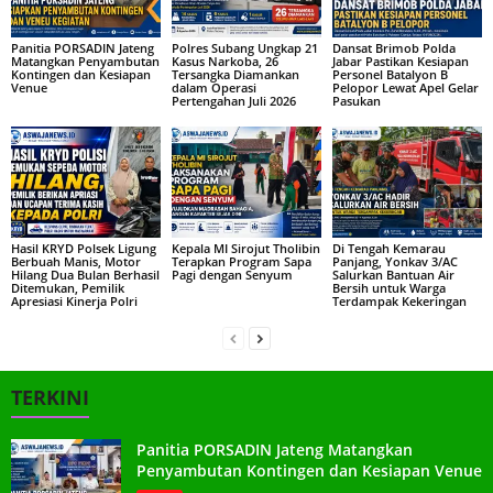
Panitia PORSADIN Jateng
Polres Subang Ungkap 21
Dansat Brimob Polda
Matangkan Penyambutan
Kasus Narkoba, 26
Jabar Pastikan Kesiapan
Kontingen dan Kesiapan
Tersangka Diamankan
Personel Batalyon B
Venue
dalam Operasi
Pelopor Lewat Apel Gelar
Pertengahan Juli 2026
Pasukan
Hasil KRYD Polsek Ligung
Kepala MI Sirojut Tholibin
Di Tengah Kemarau
Berbuah Manis, Motor
Terapkan Program Sapa
Panjang, Yonkav 3/AC
Hilang Dua Bulan Berhasil
Pagi dengan Senyum
Salurkan Bantuan Air
Ditemukan, Pemilik
Bersih untuk Warga
Apresiasi Kinerja Polri
Terdampak Kekeringan
TERKINI
Panitia PORSADIN Jateng Matangkan
Penyambutan Kontingen dan Kesiapan Venue