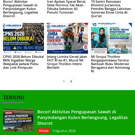
Bocor! Aktivitas
Iran Ajukan Syarat Berat,
19 Santri Rancasari
Pengupasan Sawah di
Selat Hormuz Tak Akan
Khotmil Juz’amma,
Panyindangan Kulon
Dibuka Sebelum AS
Pemdes Bangga Lahirkan
Berlangsung, Legalitas
Penuhi Tuntutan
Generasi Emas Cinta Al-
Disorot
Qur’an
CPNS 2026 Belum Dibuka!
Jelang Lomba Gerak Jalan
MI Sirojut Tholibin
BKN Ingatkan Warga
HUT RI ke-81, Murid MI
Rengaspendawa Terima
Waspadai Jadwal Palsu
Sirojut Tholibin Intens
Bantuan Buku Moderasi
dan Link Penipuan
Berlatih
Beragama dari Kemenag
RI
TERKINI
Bocor! Aktivitas Pengupasan Sawah di
Panyindangan Kulon Berlangsung, Legalitas
Disorot
Aktual
9 Agustus 2026