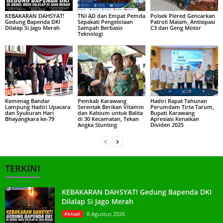
KEBAKARAN DAHSYAT!
TNI AD dan Empat Pemda
Polsek Plered Gencarkan
Gedung Bapenda DKI
Sepakati Pengelolaan
Patroli Malam, Antisipasi
Dilalap Si Jago Merah
Sampah Berbasis
C3 dan Geng Motor
Teknologi
Kemenag Bandar
Pemkab Karawang
Hadiri Rapat Tahunan
Lampung Hadiri Upacara
Serentak Berikan Vitamin
Perumdam Tirta Tarum,
dan Syukuran Hari
dan Kalsium untuk Balita
Bupati Karawang
Bhayangkara ke-79
di 30 Kecamatan, Tekan
Apresiasi Kenaikan
Angka Stunting
Dividen 2025
TERKINI
KEBAKARAN DAHSYAT! Gedung Bapenda DKI
Dilalap Si Jago Merah
Aktual
8 Agustus 2026