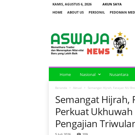
KAMIS, AGUSTUS 6, 2026
AKUN SAYA
HOME
ABOUT US
PERSONIL
PEDOMAN MEDI
a
s
w
a
j
a
n
e
Home
Nasional
Nusantara
w
s
Beranda
Aktual
Semangat Hijrah, Fatayat NU Br
Semangat Hijrah, 
Perkuat Ukhuwah
Pengajian Triwula
5 Juli 2026
209