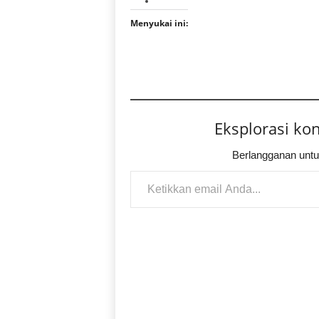
Menyukai ini:
Eksplorasi ko
Berlangganan untu
Ketikkan email Anda...