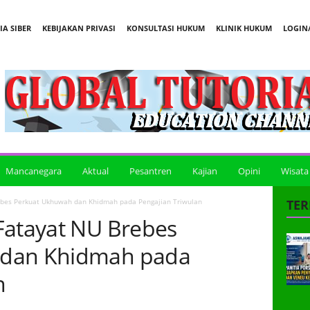
A SIBER
KEBIJAKAN PRIVASI
KONSULTASI HUKUM
KLINIK HUKUM
LOGIN/
Mancanegara
Aktual
Pesantren
Kajian
Opini
Wisata
ebes Perkuat Ukhuwah dan Khidmah pada Pengajian Triwulan
TER
Fatayat NU Brebes
 dan Khidmah pada
n