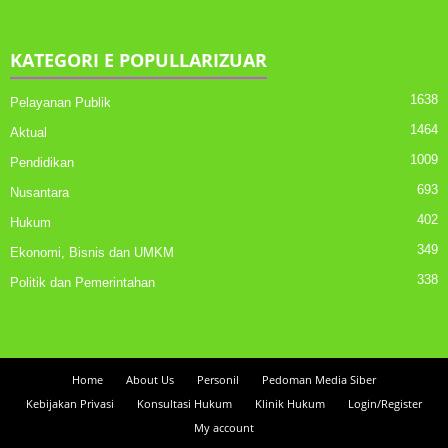
KATEGORI E POPULLARIZUAR
1638
Pelayanan Publik
1464
Aktual
1009
Pendidikan
693
Nusantara
402
Hukum
349
Ekonomi, Bisnis dan UMKM
338
Politik dan Pemerintahan
Home
About Us
Personil
Pedoman Media Siber
Kebijakan Privasi
Konsultasi Hukum
Klinik Hukum
Login/Register
My account