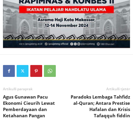
Artikulli paraprak
Artikulli tjetër
Agus Gunawan Pacu
Paradoks Lembaga Tahfidz
Ekonomi Cieurih Lewat
al-Quran; Antara Prestise
Pemberdayaan dan
Hafalan dan Krisis
Ketahanan Pangan
Tafaqquh fiddin