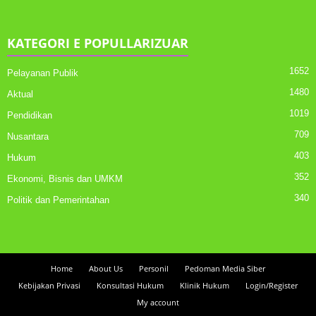
KATEGORI E POPULLARIZUAR
1652
Pelayanan Publik
1480
Aktual
1019
Pendidikan
709
Nusantara
403
Hukum
352
Ekonomi, Bisnis dan UMKM
340
Politik dan Pemerintahan
Home
About Us
Personil
Pedoman Media Siber
Kebijakan Privasi
Konsultasi Hukum
Klinik Hukum
Login/Register
My account