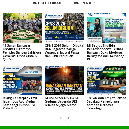
ARTIKEL TERKAIT
DARI PENULIS
19 Santri Rancasari
CPNS 2026 Belum Dibuka!
MI Sirojut Tholibin
Khotmil Juz’amma,
BKN Ingatkan Warga
Rengaspendawa Terima
Pemdes Bangga Lahirkan
Waspadai Jadwal Palsu
Bantuan Buku Moderasi
Generasi Emas Cinta Al-
dan Link Penipuan
Beragama dari Kemenag
Qur’an
RI
Jelang Konferprov PWI
KEBAKARAN DAHSYAT!
TNI AD dan Empat Pemda
Jabar, Bos Ayo Media
Gedung Bapenda DKI
Sepakati Pengelolaan
Sambangi Rumah PWI
Dilalap Si Jago Merah
Sampah Berbasis
Kota Bogor
Teknologi