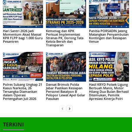
Hari Santri 2026 Jadi
Kemenag dan KPK
Panitia PORSADIN Jateng
Momentum Akad Massal
Perkuat Implementasi
Matangkan Penyambutan
KPR FLPP bagi 1.000 Guru
Stranas PK, Dorong Tata
Kontingen dan Kesiapan
Pesantren
Kelola Bersih dan
Venue
Transparan
Polres Subang Ungkap 21
Dansat Brimob Polda
Hasil KRYD Polsek Ligung
Kasus Narkoba, 26
Jabar Pastikan Kesiapan
Berbuah Manis, Motor
Tersangka Diamankan
Personel Batalyon B
Hilang Dua Bulan Berhasil
dalam Operasi
Pelopor Lewat Apel Gelar
Ditemukan, Pemilik
Pertengahan Juli 2026
Pasukan
Apresiasi Kinerja Polri
TERKINI