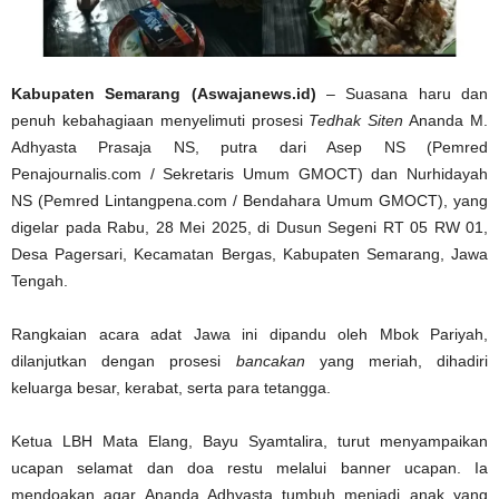
Kabupaten Semarang
(Aswajanews.id)
– Suasana haru dan
penuh kebahagiaan menyelimuti prosesi
Tedhak Siten
Ananda M.
Adhyasta Prasaja NS, putra dari Asep NS (Pemred
Penajournalis.com / Sekretaris Umum GMOCT) dan Nurhidayah
NS (Pemred Lintangpena.com / Bendahara Umum GMOCT), yang
digelar pada Rabu, 28 Mei 2025, di Dusun Segeni RT 05 RW 01,
Desa Pagersari, Kecamatan Bergas, Kabupaten Semarang, Jawa
Tengah.
Rangkaian acara adat Jawa ini dipandu oleh Mbok Pariyah,
dilanjutkan dengan prosesi
bancakan
yang meriah, dihadiri
keluarga besar, kerabat, serta para tetangga.
Ketua LBH Mata Elang, Bayu Syamtalira, turut menyampaikan
ucapan selamat dan doa restu melalui banner ucapan. Ia
mendoakan agar Ananda Adhyasta tumbuh menjadi anak yang