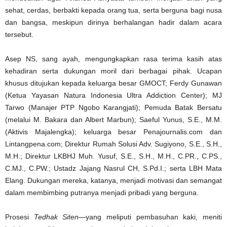
sehat, cerdas, berbakti kepada orang tua, serta berguna bagi nusa
dan bangsa, meskipun dirinya berhalangan hadir dalam acara
tersebut.
Asep NS, sang ayah, mengungkapkan rasa terima kasih atas
kehadiran serta dukungan moril dari berbagai pihak. Ucapan
khusus ditujukan kepada keluarga besar GMOCT; Ferdy Gunawan
(Ketua Yayasan Natura Indonesia Ultra Addiction Center); MJ
Tarwo (Manajer PTP Ngobo Karangjati); Pemuda Batak Bersatu
(melalui M. Bakara dan Albert Marbun); Saeful Yunus, S.E., M.M.
(Aktivis Majalengka); keluarga besar Penajournalis.com dan
Lintangpena.com; Direktur Rumah Solusi Adv. Sugiyono, S.E., S.H.,
M.H.; Direktur LKBHJ Muh. Yusuf, S.E., S.H., M.H., C.PR., C.PS.,
C.MJ., C.PW.; Ustadz Jajang Nasrul CH, S.Pd.I.; serta LBH Mata
Elang. Dukungan mereka, katanya, menjadi motivasi dan semangat
dalam membimbing putranya menjadi pribadi yang berguna.
Prosesi
Tedhak Siten
—yang meliputi pembasuhan kaki, meniti