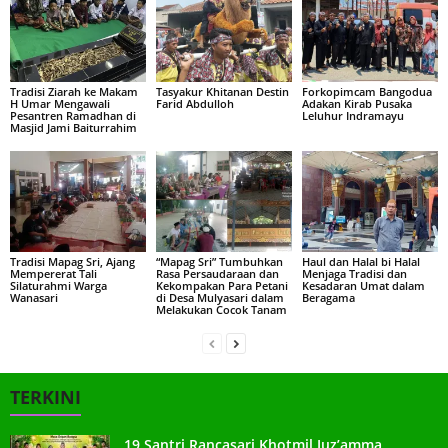
Tradisi Ziarah ke Makam
Tasyakur Khitanan Destin
Forkopimcam Bangodua
H Umar Mengawali
Farid Abdulloh
Adakan Kirab Pusaka
Pesantren Ramadhan di
Leluhur Indramayu
Masjid Jami Baiturrahim
Tradisi Mapag Sri, Ajang
“Mapag Sri” Tumbuhkan
Haul dan Halal bi Halal
Mempererat Tali
Rasa Persaudaraan dan
Menjaga Tradisi dan
Silaturahmi Warga
Kekompakan Para Petani
Kesadaran Umat dalam
Wanasari
di Desa Mulyasari dalam
Beragama
Melakukan Cocok Tanam
TERKINI
19 Santri Rancasari Khotmil Juz’amma,