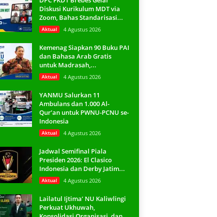
DPC FKDT Brebes Gelar
Diskusi Kurikulum MDT via
Zoom, Bahas Standarisasi...
Aktual
4 Agustus 2026
Kemenag Siapkan 90 Buku PAI
dan Bahasa Arab Gratis
untuk Madrasah,...
Aktual
4 Agustus 2026
YANMU Salurkan 11
Ambulans dan 1.000 Al-
Qur’an untuk PWNU-PCNU se-
Indonesia
Aktual
4 Agustus 2026
Jadwal Semifinal Piala
Presiden 2026: El Clasico
Indonesia dan Derby Jatim...
Aktual
4 Agustus 2026
Lailatul Ijtima’ NU Kaliwlingi
Perkuat Ukhuwah,
Konsolidasi Organisasi, dan