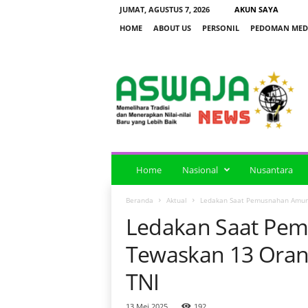
JUMAT, AGUSTUS 7, 2026
AKUN SAYA
HOME
ABOUT US
PERSONIL
PEDOMAN MEDI
a
s
w
a
j
a
n
e
Home
Nasional
Nusantara
w
s
Beranda
Aktual
Ledakan Saat Pemusnahan Amunis
Ledakan Saat Pem
Tewaskan 13 Oran
TNI
13 Mei 2025
192