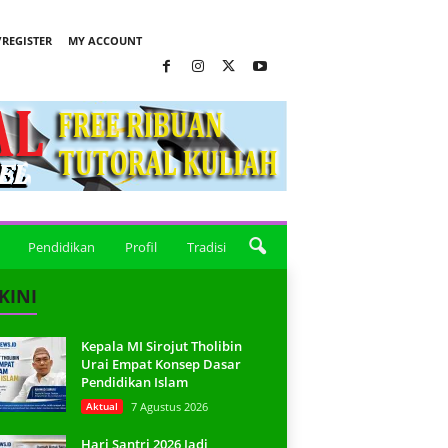
REGISTER
MY ACCOUNT
Pendidikan
Profil
Tradisi
KINI
Kepala MI Sirojut Tholibin
Urai Empat Konsep Dasar
Pendidikan Islam
Aktual
7 Agustus 2026
Hari Santri 2026 Jadi