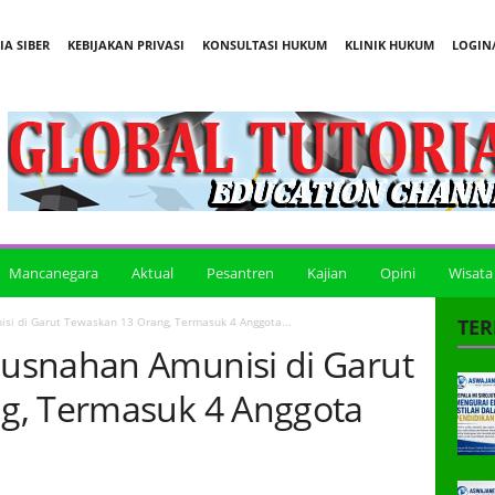
A SIBER
KEBIJAKAN PRIVASI
KONSULTASI HUKUM
KLINIK HUKUM
LOGIN/
Mancanegara
Aktual
Pesantren
Kajian
Opini
Wisata
i di Garut Tewaskan 13 Orang, Termasuk 4 Anggota...
TER
usnahan Amunisi di Garut
g, Termasuk 4 Anggota