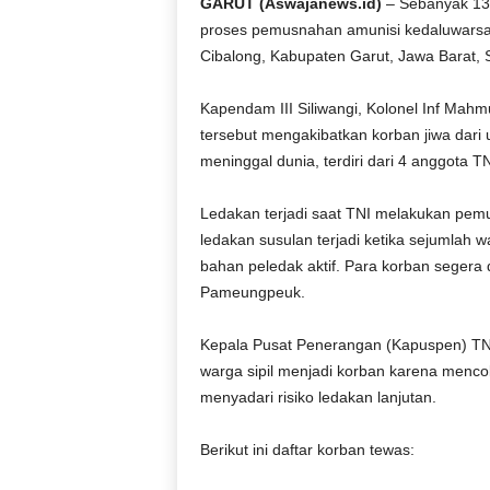
GARUT (Aswajanews.id)
– Sebanyak 13 
proses pemusnahan amunisi kedaluwarsa 
Cibalong, Kabupaten Garut, Jawa Barat, S
Kapendam III Siliwangi, Kolonel Inf Mahm
tersebut mengakibatkan korban jiwa dari u
meninggal dunia, terdiri dari 4 anggota TN
Ledakan terjadi saat TNI melakukan pemu
ledakan susulan terjadi ketika sejumlah
bahan peledak aktif. Para korban seger
Pameungpeuk.
Kepala Pusat Penerangan (Kapuspen) TNI
warga sipil menjadi korban karena menco
menyadari risiko ledakan lanjutan.
Berikut ini daftar korban tewas: