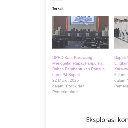
Terkait
DPRD Kab. Karawang
Bupati 
Menggelar Rapat Paripurna
Lingku
Bahas Pembentukan Pansus
Karaw
dan LPJ Bupati
5 Janua
22 Maret 2025
dalam "
dalam "Politik dan
Pemeri
Pemerintahan"
Eksplorasi ko