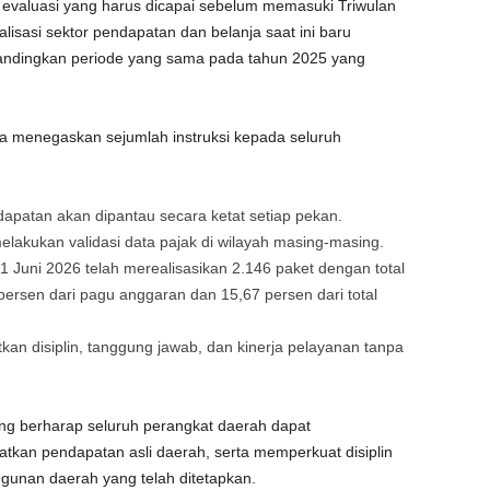
 evaluasi yang harus dicapai sebelum memasuki Triwulan
alisasi sektor pendapatan dan belanja saat ini baru
bandingkan periode yang sama pada tahun 2025 yang
a menegaskan sejumlah instruksi kepada seluruh
apatan akan dipantau secara ketat setiap pekan.
lakukan validasi data pajak di wilayah masing-masing.
 Juni 2026 telah merealisasikan 2.146 paket dengan total
persen dari pagu anggaran dan 15,67 persen dari total
kan disiplin, tanggung jawab, dan kinerja pelayanan tanpa
ang berharap seluruh perangkat daerah dapat
tkan pendapatan asli daerah, serta memperkuat disiplin
unan daerah yang telah ditetapkan.