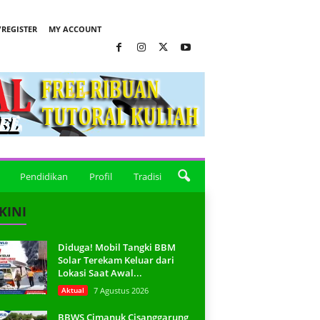
REGISTER
MY ACCOUNT
Pendidikan
Profil
Tradisi
KINI
Diduga! Mobil Tangki BBM
Solar Terekam Keluar dari
Lokasi Saat Awal...
Aktual
7 Agustus 2026
BBWS Cimanuk Cisanggarung