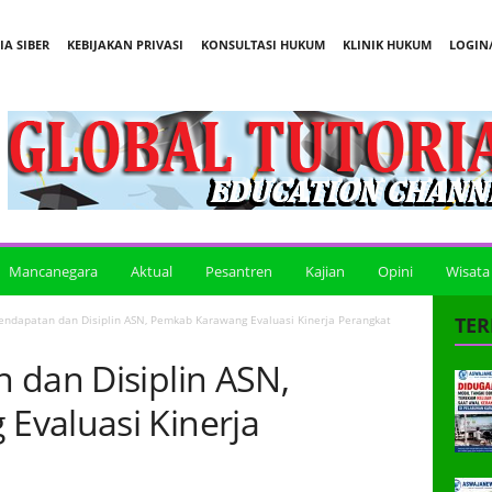
A SIBER
KEBIJAKAN PRIVASI
KONSULTASI HUKUM
KLINIK HUKUM
LOGIN/
Mancanegara
Aktual
Pesantren
Kajian
Opini
Wisata
endapatan dan Disiplin ASN, Pemkab Karawang Evaluasi Kinerja Perangkat
TER
 dan Disiplin ASN,
Evaluasi Kinerja