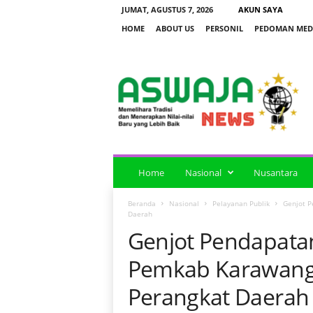
JUMAT, AGUSTUS 7, 2026
AKUN SAYA
HOME
ABOUT US
PERSONIL
PEDOMAN MEDI
a
s
w
a
j
a
n
e
Home
Nasional
Nusantara
w
s
Beranda
Nasional
Pelayanan Publik
Genjot P
Daerah
Genjot Pendapatan
Pemkab Karawang 
Perangkat Daerah