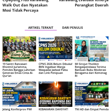
Walk Out dan Nyatakan
Perangkat Daerah
Mosi Tidak Percaya
ARTIKEL TERKAIT
DARI PENULIS
19 Santri Rancasari
CPNS 2026 Belum Dibuka!
MI Sirojut Tholibin
Khotmil Juz’amma,
BKN Ingatkan Warga
Rengaspendawa Terima
Pemdes Bangga Lahirkan
Waspadai Jadwal Palsu
Bantuan Buku Moderasi
Generasi Emas Cinta Al-
dan Link Penipuan
Beragama dari Kemenag
Qur’an
RI
Jelang Konferprov PWI
KEBAKARAN DAHSYAT!
TNI AD dan Empat Pemda