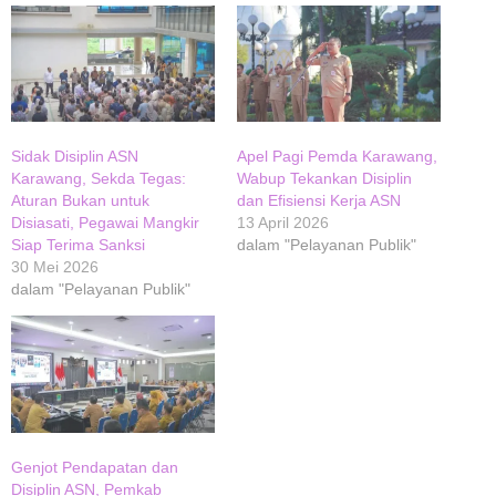
Sidak Disiplin ASN
Apel Pagi Pemda Karawang,
Karawang, Sekda Tegas:
Wabup Tekankan Disiplin
Aturan Bukan untuk
dan Efisiensi Kerja ASN
Disiasati, Pegawai Mangkir
13 April 2026
Siap Terima Sanksi
dalam "Pelayanan Publik"
30 Mei 2026
dalam "Pelayanan Publik"
Genjot Pendapatan dan
Disiplin ASN, Pemkab